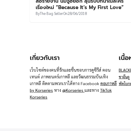
สื่อรายงาน นัมจูฮยอก ลุ้นรับบทนำในละคร
เรื่องใหม่ “Because It’s My First Love”
By
The Bag Seller
On
28/06/2018
เกี่ยวกับเรา
เนื้
เว็บไซต์ของคนที่รักและชื่นชอบการดูซีรีส์ คอน
BLACK
เทนต์ ภาพยนตร์เกาหลี และวัฒนธรรมบันเทิง
ชาอึนอู
เกาหลี ติดตามพวกเราได้ทาง Facebook
คอเกาหลี
พัคโบก
by Korseries
ทาง
@Korseries
และทาง
TikTok
Korseries