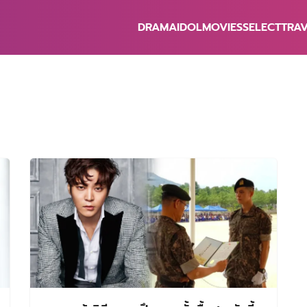
DRAMA
IDOL
MOVIES
SELECT
TRA
earch
r: