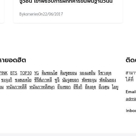
จูวอน เข้าพิธีจบการฝึกทหารขั้นพื้นฐานวันนี้
By
korseries
On
22/06/2017
อหายอดฮิต
ติด
สามาร
PINK
BTS
TOP30
YG
คิมซอนโฮ
คิมซูฮยอน
จองแฮอิน
จีชางอุค
ได้ที่
ซงจุงกิ
ซงฮเยคโย
ซีรีส์เกาหลี
ซูจี
นัมจูฮยอก
พัคซอจุน
พัคมินยอง
อม
หนังเกาหลีดี
หนังเกาหลีสนุก
อีจงซอก
อีซึงกิ
อีดงอุค
อีเจฮุน
ไอยู
Emai
admi
I
nbo