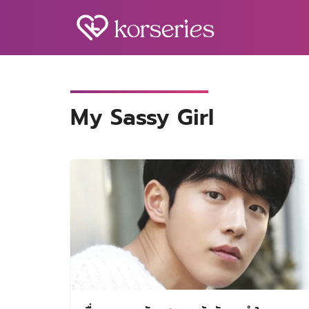
Skip
to
content
S
fo
My Sassy Girl