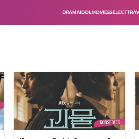
DRAMA
IDOL
MOVIES
SELECT
TRA
earch
r: