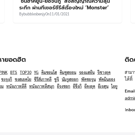
‘ชินฮาคยูน-ยอจินกู’ ส่งสัญญาณความลุ้น
ระทึก ผ่านทีเซอร์ซีรีส์เรื่องใหม่ ‘Monster’
By
bubblesbenjy
On
11/01/2021
อหายอดฮิต
ติด
สามาร
PINK
BTS
TOP30
YG
คิมซอนโฮ
คิมซูฮยอน
จองแฮอิน
จีชางอุค
ได้ที่
ซงจุงกิ
ซงฮเยคโย
ซีรีส์เกาหลี
ซูจี
นัมจูฮยอก
พัคซอจุน
พัคมินยอง
อม
หนังเกาหลีดี
หนังเกาหลีสนุก
อีจงซอก
อีซึงกิ
อีดงอุค
อีเจฮุน
ไอยู
Emai
admi
I
nbo