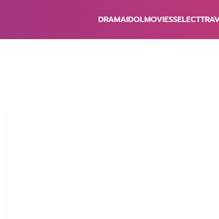
DRAMA
IDOL
MOVIES
SELECT
TRA
earch
r: