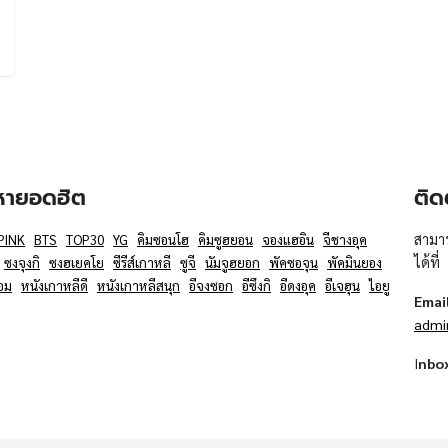
อหายอดฮิต
ติด
สามาร
PINK
BTS
TOP30
YG
คิมซอนโฮ
คิมซูฮยอน
จองแฮอิน
จีชางอุค
ได้ที่
ซงจุงกิ
ซงฮเยคโย
ซีรีส์เกาหลี
ซูจี
นัมจูฮยอก
พัคซอจุน
พัคมินยอง
อม
หนังเกาหลีดี
หนังเกาหลีสนุก
อีจงซอก
อีซึงกิ
อีดงอุค
อีเจฮุน
ไอยู
Emai
admi
I
nbo