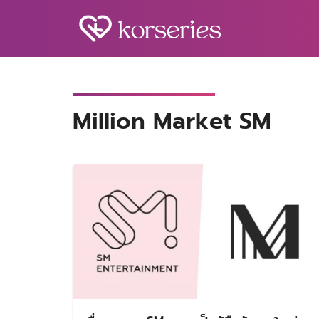
Skip
to
content
S
fo
Million Market SM