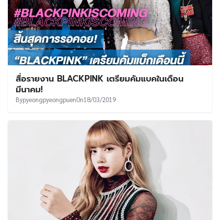
สื่อรายงาน BLACKPINK เตรียมคัมแบคในเดือน
มีนาคม!
By
pyeongpyeongpuen
On
18/03/2019