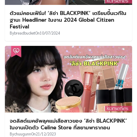
ตัวแม่คอนเฟิร์ม! ‘ลิซ่า BLACKPINK’ เตรียมขึ้นเวทีใน
ฐานะ Headliner ในงาน 2024 Global Citizen
Festival
By
breadbucket
On
10/07/2024
จดลิสต์เมคอัพลุคแม่เสือสาวของ ‘ลิซ่า BLACKPINK’
ในงานเปิดตัว Celine Store ที่สยามพารากอน
By
chuugunn
On
21/12/2023