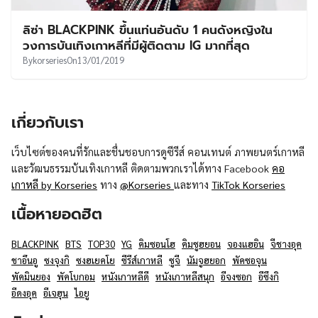
ลิซ่า BLACKPINK ขึ้นแท่นอันดับ 1 คนดังหญิงใน
วงการบันเทิงเกาหลีที่มีผู้ติดตาม IG มากที่สุด
By
korseries
On
13/01/2019
เกี่ยวกับเรา
เว็บไซต์ของคนที่รักและชื่นชอบการดูซีรีส์ คอนเทนต์ ภาพยนตร์เกาหลี
และวัฒนธรรมบันเทิงเกาหลี ติดตามพวกเราได้ทาง Facebook
คอ
เกาหลี by Korseries
ทาง
@Korseries
และทาง
TikTok Korseries
เนื้อหายอดฮิต
BLACKPINK
BTS
TOP30
YG
คิมซอนโฮ
คิมซูฮยอน
จองแฮอิน
จีชางอุค
ชาอึนอู
ซงจุงกิ
ซงฮเยคโย
ซีรีส์เกาหลี
ซูจี
นัมจูฮยอก
พัคซอจุน
พัคมินยอง
พัคโบกอม
หนังเกาหลีดี
หนังเกาหลีสนุก
อีจงซอก
อีซึงกิ
อีดงอุค
อีเจฮุน
ไอยู