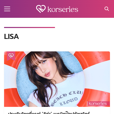
Skip
to
content
Search
for:
MA
LISA
ES
CT
EL
UTY
T
EW
US
ประเดิมไทยที่แรก! ‘ลิซ่า’ เนรมิตป๊อปอัพสโตร์