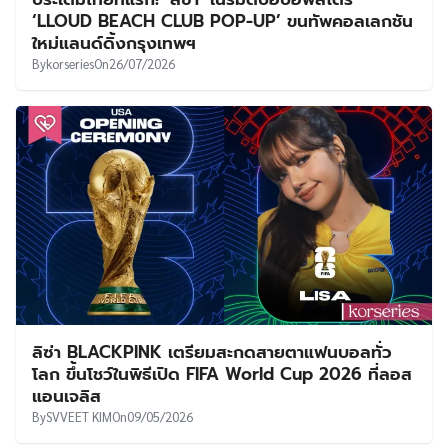
UT
‘LLOUD BEACH CLUB POP-UP’ ขนทัพคอลเลกชัน
ใหม่แลนด์ดิ้งกรุงเทพฯ
By
korseries
On
26/07/2026
ลิซ่า BLACKPINK เตรียมสะกดสายตาแฟนบอลทั่ว
โลก ขึ้นโชว์ในพิธีเปิด FIFA World Cup 2026 ที่ลอส
แอนเจลิส
By
SVVEET KIM
On
09/05/2026