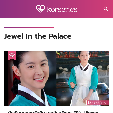
Skip
to
content
Search
for:
MA
Jewel in the Palace
ES
CT
EL
UTY
T
EW
US
นักเขียนบทแดจังกึม ออกโรงชี้แจง ซีรีส์ ‘Uinyeo