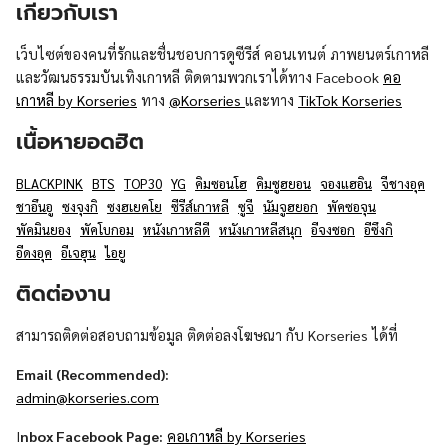
เกี่ยวกับเรา
เว็บไซต์ของคนที่รักและชื่นชอบการดูซีรีส์ คอนเทนต์ ภาพยนตร์เกาหลี
และวัฒนธรรมบันเทิงเกาหลี ติดตามพวกเราได้ทาง Facebook
คอ
เกาหลี by Korseries
ทาง
@Korseries
และทาง
TikTok Korseries
เนื้อหายอดฮิต
BLACKPINK
BTS
TOP30
YG
คิมซอนโฮ
คิมซูฮยอน
จองแฮอิน
จีชางอุค
ชาอึนอู
ซงจุงกิ
ซงฮเยคโย
ซีรีส์เกาหลี
ซูจี
นัมจูฮยอก
พัคซอจุน
พัคมินยอง
พัคโบกอม
หนังเกาหลีดี
หนังเกาหลีสนุก
อีจงซอก
อีซึงกิ
อีดงอุค
อีเจฮุน
ไอยู
ติดต่องาน
สามารถติดต่อสอบถามข้อมูล ติดต่อลงโฆษณา กับ Korseries ได้ที่
Email (Recommended):
admin@korseries.com
I
nbox Facebook Page:
คอเกาหลี by Korseries