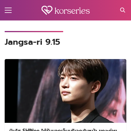
Skip
to
content
Search
for:
MA
Jangsa-ri 9.15
ES
CT
EL
UTY
T
EW
US
มินโฮ SHINee ได้รับบาดเจ็บบริเวณใบหน้า ขณะถ่าย