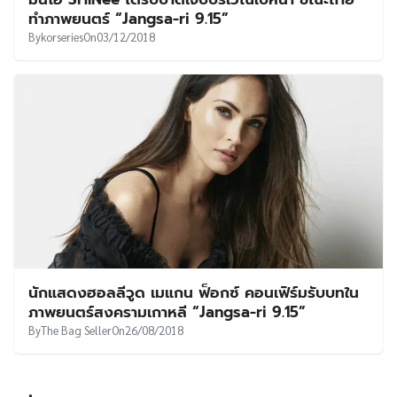
UT
ทำภาพยนตร์ “Jangsa-ri 9.15”
By
korseries
On
03/12/2018
นักแสดงฮอลลีวูด เมแกน ฟ็อกซ์ คอนเฟิร์มรับบทใน
ภาพยนตร์สงครามเกาหลี “Jangsa-ri 9.15”
By
The Bag Seller
On
26/08/2018