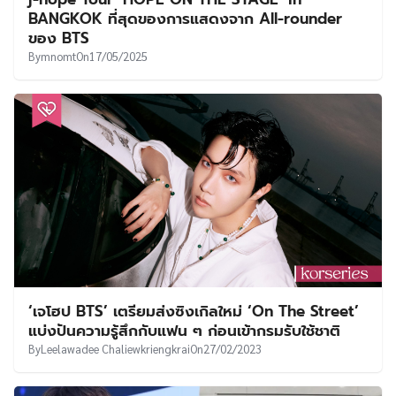
UT
BANGKOK ที่สุดของการแสดงจาก All-rounder
ของ BTS
By
mnomt
On
17/05/2025
‘เจโฮป BTS’ เตรียมส่งซิงเกิลใหม่ ‘On The Street’
แบ่งปันความรู้สึกกับแฟน ๆ ก่อนเข้ากรมรับใช้ชาติ
By
Leelawadee Chaliewkriengkrai
On
27/02/2023