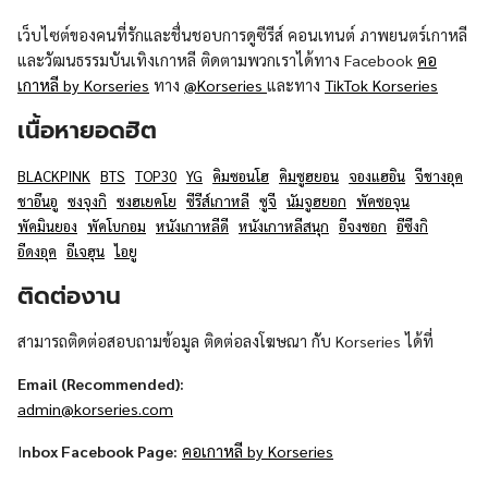
เว็บไซต์ของคนที่รักและชื่นชอบการดูซีรีส์ คอนเทนต์ ภาพยนตร์เกาหลี
และวัฒนธรรมบันเทิงเกาหลี ติดตามพวกเราได้ทาง Facebook
คอ
เกาหลี by Korseries
ทาง
@Korseries
และทาง
TikTok Korseries
เนื้อหายอดฮิต
BLACKPINK
BTS
TOP30
YG
คิมซอนโฮ
คิมซูฮยอน
จองแฮอิน
จีชางอุค
ชาอึนอู
ซงจุงกิ
ซงฮเยคโย
ซีรีส์เกาหลี
ซูจี
นัมจูฮยอก
พัคซอจุน
พัคมินยอง
พัคโบกอม
หนังเกาหลีดี
หนังเกาหลีสนุก
อีจงซอก
อีซึงกิ
อีดงอุค
อีเจฮุน
ไอยู
ติดต่องาน
สามารถติดต่อสอบถามข้อมูล ติดต่อลงโฆษณา กับ Korseries ได้ที่
Email (Recommended):
admin@korseries.com
I
nbox Facebook Page:
คอเกาหลี by Korseries