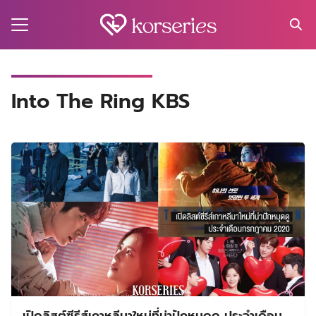
Skip
to
content
Search
for:
MA
Into The Ring KBS
ES
CT
EL
UTY
T
EW
US
เปิดลิสต์ซีรีส์เกาหลีมาใหม่ที่น่าปักหมุดดู ประจำเดือน