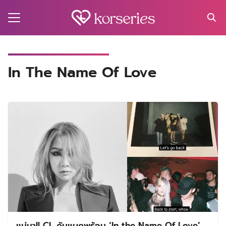
Skip
to
content
Search
for:
MA
In The Name Of Love
ES
CT
EL
UTY
T
EW
US
แม่มา!! CL คัมแบคพร้อม ‘In the Name Of Love’