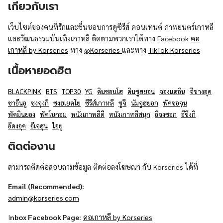
เกี่ยวกับเรา
เว็บไซต์ของคนที่รักและชื่นชอบการดูซีรีส์ คอนเทนต์ ภาพยนตร์เกาหลี
และวัฒนธรรมบันเทิงเกาหลี ติดตามพวกเราได้ทาง Facebook
คอ
เกาหลี by Korseries
ทาง
@Korseries
และทาง
TikTok Korseries
เนื้อหายอดฮิต
BLACKPINK
BTS
TOP30
YG
คิมซอนโฮ
คิมซูฮยอน
จองแฮอิน
จีชางอุค
ชาอึนอู
ซงจุงกิ
ซงฮเยคโย
ซีรีส์เกาหลี
ซูจี
นัมจูฮยอก
พัคซอจุน
พัคมินยอง
พัคโบกอม
หนังเกาหลีดี
หนังเกาหลีสนุก
อีจงซอก
อีซึงกิ
อีดงอุค
อีเจฮุน
ไอยู
ติดต่องาน
สามารถติดต่อสอบถามข้อมูล ติดต่อลงโฆษณา กับ Korseries ได้ที่
Email (Recommended):
admin@korseries.com
I
nbox Facebook Page:
คอเกาหลี by Korseries