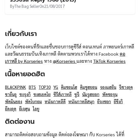
By
The Bag Seller
On
21/08/2017
เกี่ยวกับเรา
เว็บไซต์ของคนที่รักและชื่นชอบการดูซีรีส์ คอนเทนต์ ภาพยนตร์เกาหลี
และวัฒนธรรมบันเทิงเกาหลี ติดตามพวกเราได้ทาง Facebook
คอ
เกาหลี by Korseries
ทาง
@Korseries
และทาง
TikTok Korseries
เนื้อหายอดฮิต
BLACKPINK
BTS
TOP30
YG
คิมซอนโฮ
คิมซูฮยอน
จองแฮอิน
จีชางอุค
ชาอึนอู
ซงจุงกิ
ซงฮเยคโย
ซีรีส์เกาหลี
ซูจี
นัมจูฮยอก
พัคซอจุน
พัคมินยอง
พัคโบกอม
หนังเกาหลีดี
หนังเกาหลีสนุก
อีจงซอก
อีซึงกิ
อีดงอุค
อีเจฮุน
ไอยู
ติดต่องาน
สามารถติดต่อสอบถามข้อมูล ติดต่อลงโฆษณา กับ Korseries ได้ที่