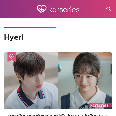
Skip
to
content
Search
for:
MA
Hyeri
ES
CT
EL
UTY
T
EW
US
การกลับมาของรักแรกและฝันในวันวาน ฮวังอินยอบ –