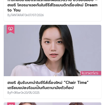
UT
ฮเยริ โคจรมาเจอกันในซีรีส์โรแมนติกเรื่องใหม่ Dream
to You
By
TANTARAT
On
07/07/2026
ฮเยริ ลุ้นรับบทนำในซีรีส์เรื่องใหม่ “Chair Time”
เตรียมแปลงโฉมเป็นทันตานามัยตัวท็อป
By
Pr0filer
On
20/05/2025