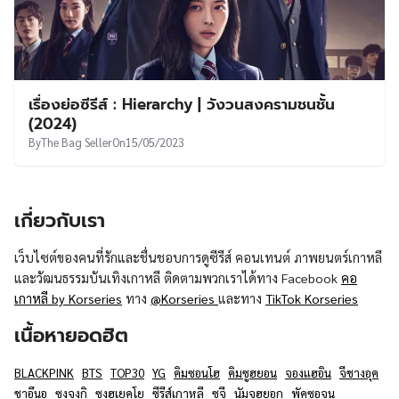
เรื่องย่อซีรีส์ : Hierarchy | วังวนสงครามชนชั้น
(2024)
By
The Bag Seller
On
15/05/2023
เกี่ยวกับเรา
เว็บไซต์ของคนที่รักและชื่นชอบการดูซีรีส์ คอนเทนต์ ภาพยนตร์เกาหลี
และวัฒนธรรมบันเทิงเกาหลี ติดตามพวกเราได้ทาง Facebook
คอ
เกาหลี by Korseries
ทาง
@Korseries
และทาง
TikTok Korseries
เนื้อหายอดฮิต
BLACKPINK
BTS
TOP30
YG
คิมซอนโฮ
คิมซูฮยอน
จองแฮอิน
จีชางอุค
ชาอึนอู
ซงจุงกิ
ซงฮเยคโย
ซีรีส์เกาหลี
ซูจี
นัมจูฮยอก
พัคซอจุน