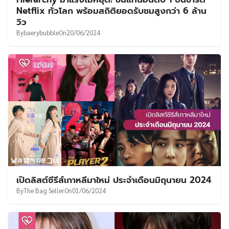
UT
Netflix ทั่วโลก พร้อมสถิติยอดรับชมสูงกว่า 6 ล้าน
วิว
By
baerybubble
On
20/06/2024
เปิดลิสต์ซีรีส์เกาหลีมาใหม่ ประจำเดือนมิถุนายน 2024
By
The Bag Seller
On
01/06/2024