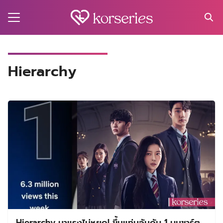
Skip
to
content
Search
for:
MA
Hierarchy
ES
CT
EL
UTY
T
EW
US
Hierarchy มาแรงไม่หยุด! ขึ้นแท่นอันดับ 1 บนชาร์ต