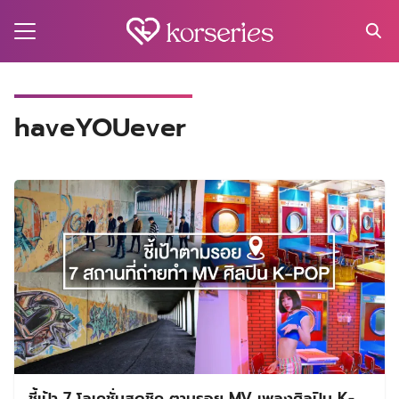
Skip
to
content
Search
for:
MA
haveYOUever
ES
CT
EL
UTY
T
EW
US
ชี้เป้า 7 โลเคชั่นสุดชิค ตามรอย MV เพลงศิลปิน K-