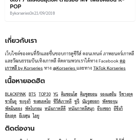
UT
POP
By
korseries
On
21/09/2018
เกี่ยวกับเรา
เว็บไซต์ของคนที่รักและชื่นชอบการดูซีรีส์ คอนเทนต์ ภาพยนตร์เกาหลี
และวัฒนธรรมบันเทิงเกาหลี ติดตามพวกเราได้ทาง Facebook
คอ
เกาหลี by Korseries
ทาง
@Korseries
และทาง
TikTok Korseries
เนื้อหายอดฮิต
BLACKPINK
BTS
TOP30
YG
คิมซอนโฮ
คิมซูฮยอน
จองแฮอิน
จีชางอุค
ชาอึนอู
ซงจุงกิ
ซงฮเยคโย
ซีรีส์เกาหลี
ซูจี
นัมจูฮยอก
พัคซอจุน
พัคมินยอง
พัคโบกอม
หนังเกาหลีดี
หนังเกาหลีสนุก
อีจงซอก
อีซึงกิ
อีดงอุค
อีเจฮุน
ไอยู
ติดต่องาน