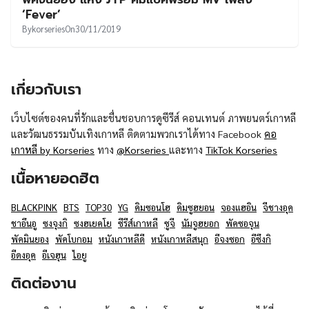
UT
‘Fever’
By
korseries
On
30/11/2019
เกี่ยวกับเรา
เว็บไซต์ของคนที่รักและชื่นชอบการดูซีรีส์ คอนเทนต์ ภาพยนตร์เกาหลี
และวัฒนธรรมบันเทิงเกาหลี ติดตามพวกเราได้ทาง Facebook
คอ
เกาหลี by Korseries
ทาง
@Korseries
และทาง
TikTok Korseries
เนื้อหายอดฮิต
BLACKPINK
BTS
TOP30
YG
คิมซอนโฮ
คิมซูฮยอน
จองแฮอิน
จีชางอุค
ชาอึนอู
ซงจุงกิ
ซงฮเยคโย
ซีรีส์เกาหลี
ซูจี
นัมจูฮยอก
พัคซอจุน
พัคมินยอง
พัคโบกอม
หนังเกาหลีดี
หนังเกาหลีสนุก
อีจงซอก
อีซึงกิ
อีดงอุค
อีเจฮุน
ไอยู
ติดต่องาน