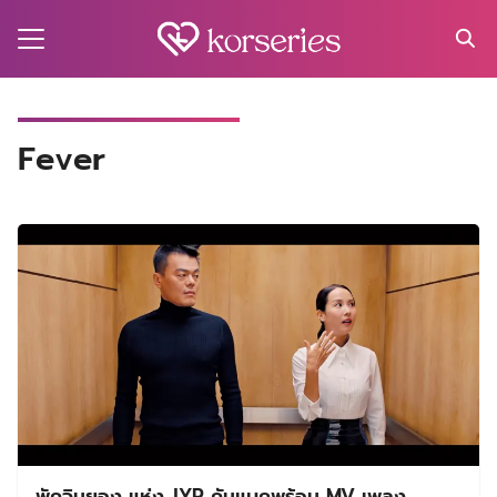
Skip
to
content
Search
for:
MA
Fever
ES
CT
EL
UTY
T
EW
US
พัคจินยอง แห่ง JYP คัมแบคพร้อม MV เพลง