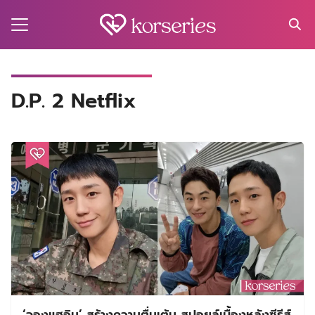
Skip
to
content
Search
for:
MA
D.P. 2 Netflix
ES
CT
EL
UTY
T
EW
US
‘จองแฮอิน’ สร้างความตื่นเต้น สปอยล์เบื้องหลังซีรีส์