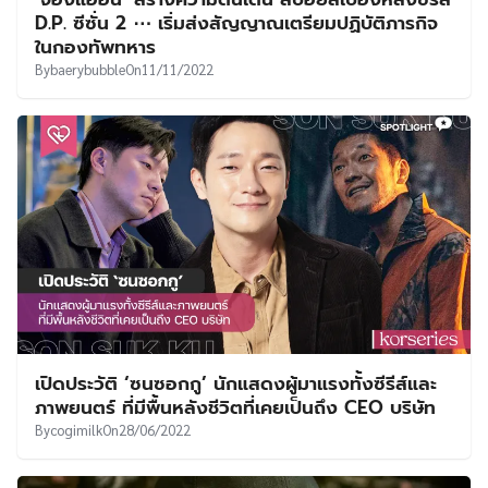
UT
D.P. ซีซั่น 2 ⋯ เริ่มส่งสัญญาณเตรียมปฏิบัติภารกิจ
ในกองทัพทหาร
By
baerybubble
On
11/11/2022
เปิดประวัติ ‘ซนซอกกู’ นักแสดงผู้มาแรงทั้งซีรีส์และ
ภาพยนตร์ ที่มีพื้นหลังชีวิตที่เคยเป็นถึง CEO บริษัท
By
cogimilk
On
28/06/2022