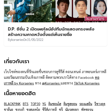
D.P. ซีซั่น 2 เปิดเผยไลน์อัปทีมนักแสดงทรงพลัง
สร้างความคาดหวังตั้งแต่เห็นรายชื่อ
By
korseries
On
31/05/2022
เกี่ยวกับเรา
เว็บไซต์ของคนที่รักและชื่นชอบการดูซีรีส์ คอนเทนต์ ภาพยนตร์เกาหลี
และวัฒนธรรมบันเทิงเกาหลี ติดตามพวกเราได้ทาง Facebook
คอ
เกาหลี by Korseries
ทาง
@Korseries
และทาง
TikTok Korseries
เนื้อหายอดฮิต
BLACKPINK
BTS
TOP30
YG
คิมซอนโฮ
คิมซูฮยอน
จองแฮอิน
จีชางอุค
ชาอึนอู
ซงจุงกิ
ซงฮเยคโย
ซีรีส์เกาหลี
ซูจี
นัมจูฮยอก
พัคซอจุน