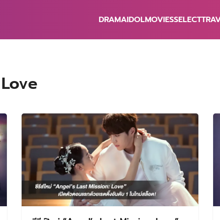
DRAMA
IDOL
MOVIES
SELECT
TRA
earch
r:
 Love