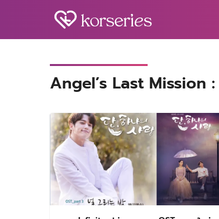
Skip
to
content
S
fo
Angel’s Last Mission :