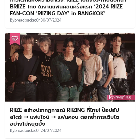
UT
BRIIZE ไทย ในงานแฟนคอนครั้งแรก ‘2024 RIIZE
FAN-CON ‘RIIZING DAY’ in BANGKOK’
By
breadbucket
On
30/07/2024
RIIZE สร้างปรากฏการณ์ RIIZING ที่ไทย! ป๊อปอัป
สโตร์ ⇢ แฟนไซน์ ⇢ แฟนคอน ตอกย้ำการเติบโต
อย่างไม่หยุดยั้ง
By
breadbucket
On
24/07/2024