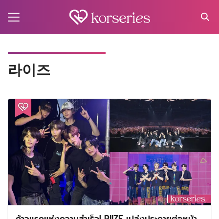
Skip
to
content
Search
for:
MA
라이즈
ES
CT
EL
UTY
T
EW
US
ก้าวแรกแห่งความสำเร็จ! RIIZE เปล่งประกายต่อหน้า