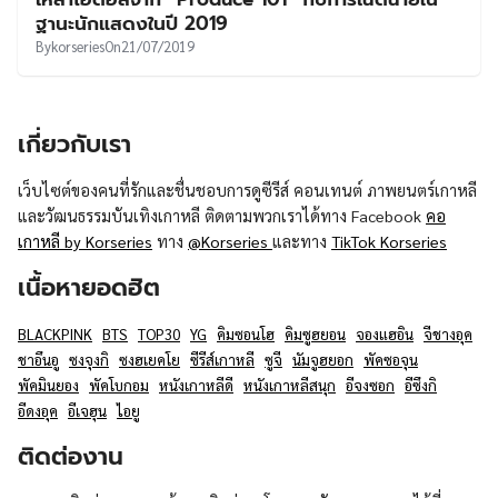
UT
ฐานะนักแสดงในปี 2019
By
korseries
On
21/07/2019
เกี่ยวกับเรา
เว็บไซต์ของคนที่รักและชื่นชอบการดูซีรีส์ คอนเทนต์ ภาพยนตร์เกาหลี
และวัฒนธรรมบันเทิงเกาหลี ติดตามพวกเราได้ทาง Facebook
คอ
เกาหลี by Korseries
ทาง
@Korseries
และทาง
TikTok Korseries
เนื้อหายอดฮิต
BLACKPINK
BTS
TOP30
YG
คิมซอนโฮ
คิมซูฮยอน
จองแฮอิน
จีชางอุค
ชาอึนอู
ซงจุงกิ
ซงฮเยคโย
ซีรีส์เกาหลี
ซูจี
นัมจูฮยอก
พัคซอจุน
พัคมินยอง
พัคโบกอม
หนังเกาหลีดี
หนังเกาหลีสนุก
อีจงซอก
อีซึงกิ
อีดงอุค
อีเจฮุน
ไอยู
ติดต่องาน