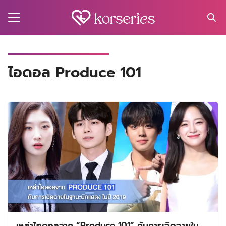
Skip
to
content
Search
for:
MA
ไอดอล Produce 101
ES
CT
EL
UTY
T
EW
US
เหล่าไอดอลจาก “Produce 101” กับการเฉิดฉายใน