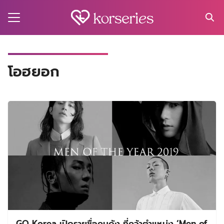
Skip
to
content
Search
for:
MA
โอฮยอก
ES
CT
EL
UTY
T
EW
US
GQ Korea เปิดรายชื่อคนดัง ที่คว้าตำแหน่ง ‘Men of