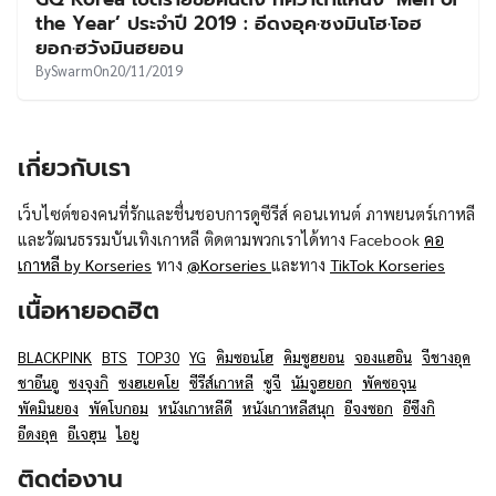
UT
the Year’ ประจำปี 2019 : อีดงอุค·ซงมินโฮ·โอฮ
ยอก·ฮวังมินฮยอน
By
Swarm
On
20/11/2019
เกี่ยวกับเรา
เว็บไซต์ของคนที่รักและชื่นชอบการดูซีรีส์ คอนเทนต์ ภาพยนตร์เกาหลี
และวัฒนธรรมบันเทิงเกาหลี ติดตามพวกเราได้ทาง Facebook
คอ
เกาหลี by Korseries
ทาง
@Korseries
และทาง
TikTok Korseries
เนื้อหายอดฮิต
BLACKPINK
BTS
TOP30
YG
คิมซอนโฮ
คิมซูฮยอน
จองแฮอิน
จีชางอุค
ชาอึนอู
ซงจุงกิ
ซงฮเยคโย
ซีรีส์เกาหลี
ซูจี
นัมจูฮยอก
พัคซอจุน
พัคมินยอง
พัคโบกอม
หนังเกาหลีดี
หนังเกาหลีสนุก
อีจงซอก
อีซึงกิ
อีดงอุค
อีเจฮุน
ไอยู
ติดต่องาน