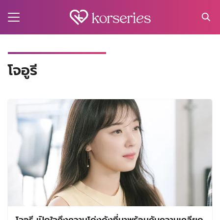
Skip
to
content
Search
for:
MA
โจอูรี
ES
CT
EL
UTY
T
EW
US
โจอูรี เปิดใจถึงความโด่งดังที่มาพร้อมกับความเกลียด