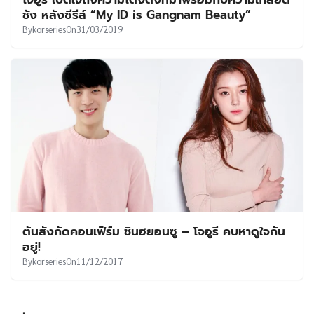
UT
ชัง หลังซีรีส์ “My ID is Gangnam Beauty”
By
korseries
On
31/03/2019
ต้นสังกัดคอนเฟิร์ม ชินฮยอนซู – โจอูรี คบหาดูใจกัน
อยู่!
By
korseries
On
11/12/2017