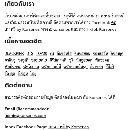
เกี่ยวกับเรา
เว็บไซต์ของคนที่รักและชื่นชอบการดูซีรีส์ คอนเทนต์ ภาพยนตร์เกาหลี
และวัฒนธรรมบันเทิงเกาหลี ติดตามพวกเราได้ทาง Facebook
คอ
เกาหลี by Korseries
ทาง
@Korseries
และทาง
TikTok Korseries
เนื้อหายอดฮิต
BLACKPINK
BTS
TOP30
YG
คิมซอนโฮ
คิมซูฮยอน
จองแฮอิน
จีชางอุค
ชาอึนอู
ซงจุงกิ
ซงฮเยคโย
ซีรีส์เกาหลี
ซูจี
นัมจูฮยอก
พัคซอจุน
พัคมินยอง
พัคโบกอม
หนังเกาหลีดี
หนังเกาหลีสนุก
อีจงซอก
อีซึงกิ
อีดงอุค
อีเจฮุน
ไอยู
ติดต่องาน
สามารถติดต่อสอบถามข้อมูล ติดต่อลงโฆษณา กับ Korseries ได้ที่
Email (Recommended):
admin@korseries.com
I
nbox Facebook Page:
คอเกาหลี by Korseries