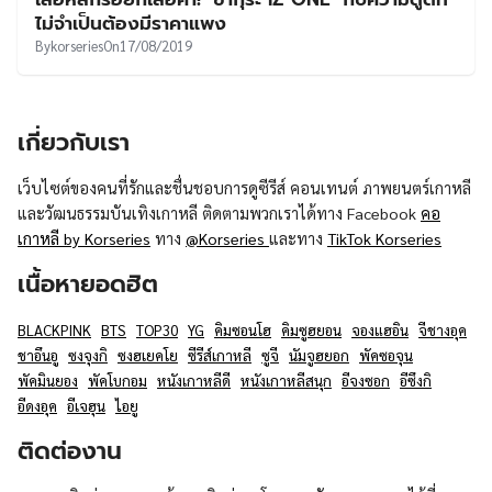
UT
ไม่จำเป็นต้องมีราคาแพง
By
korseries
On
17/08/2019
เกี่ยวกับเรา
เว็บไซต์ของคนที่รักและชื่นชอบการดูซีรีส์ คอนเทนต์ ภาพยนตร์เกาหลี
และวัฒนธรรมบันเทิงเกาหลี ติดตามพวกเราได้ทาง Facebook
คอ
เกาหลี by Korseries
ทาง
@Korseries
และทาง
TikTok Korseries
เนื้อหายอดฮิต
BLACKPINK
BTS
TOP30
YG
คิมซอนโฮ
คิมซูฮยอน
จองแฮอิน
จีชางอุค
ชาอึนอู
ซงจุงกิ
ซงฮเยคโย
ซีรีส์เกาหลี
ซูจี
นัมจูฮยอก
พัคซอจุน
พัคมินยอง
พัคโบกอม
หนังเกาหลีดี
หนังเกาหลีสนุก
อีจงซอก
อีซึงกิ
อีดงอุค
อีเจฮุน
ไอยู
ติดต่องาน