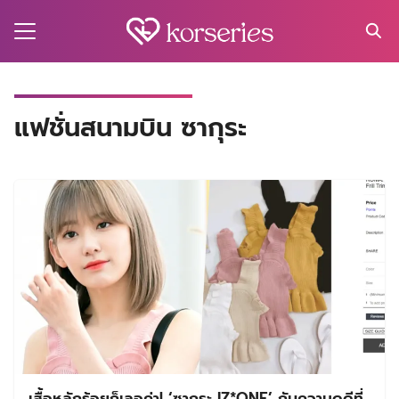
Skip
to
content
Search
for:
MA
แฟชั่นสนามบิน ซากุระ
ES
CT
EL
UTY
T
EW
US
เสื้อหลักร้อยก็เลอค่า! ‘ซากุระ IZ*ONE’ กับความดูดีที่