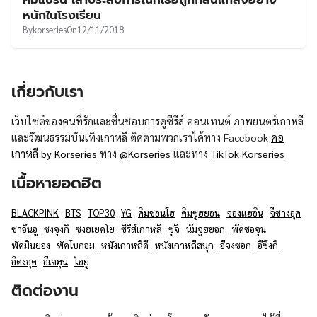
UT
หนักในโรงเรียน
By
korseries
On
12/11/2018
เกี่ยวกับเรา
เว็บไซต์ของคนที่รักและชื่นชอบการดูซีรีส์ คอนเทนต์ ภาพยนตร์เกาหลี
และวัฒนธรรมบันเทิงเกาหลี ติดตามพวกเราได้ทาง Facebook
คอ
เกาหลี by Korseries
ทาง
@Korseries
และทาง
TikTok Korseries
เนื้อหายอดฮิต
BLACKPINK
BTS
TOP30
YG
คิมซอนโฮ
คิมซูฮยอน
จองแฮอิน
จีชางอุค
ชาอึนอู
ซงจุงกิ
ซงฮเยคโย
ซีรีส์เกาหลี
ซูจี
นัมจูฮยอก
พัคซอจุน
พัคมินยอง
พัคโบกอม
หนังเกาหลีดี
หนังเกาหลีสนุก
อีจงซอก
อีซึงกิ
อีดงอุค
อีเจฮุน
ไอยู
ติดต่องาน