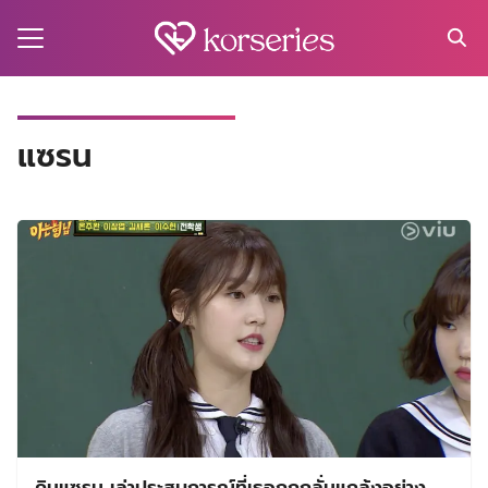
Skip
to
content
Search
for:
MA
แซรน
ES
CT
EL
UTY
T
EW
US
คิมแซรน เล่าประสบการณ์ที่เธอถูกกลั่นแกล้งอย่าง