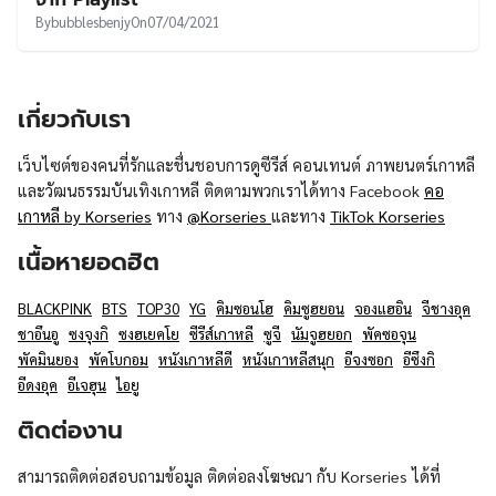
By
bubblesbenjy
On
07/04/2021
เกี่ยวกับเรา
เว็บไซต์ของคนที่รักและชื่นชอบการดูซีรีส์ คอนเทนต์ ภาพยนตร์เกาหลี
และวัฒนธรรมบันเทิงเกาหลี ติดตามพวกเราได้ทาง Facebook
คอ
เกาหลี by Korseries
ทาง
@Korseries
และทาง
TikTok Korseries
เนื้อหายอดฮิต
BLACKPINK
BTS
TOP30
YG
คิมซอนโฮ
คิมซูฮยอน
จองแฮอิน
จีชางอุค
ชาอึนอู
ซงจุงกิ
ซงฮเยคโย
ซีรีส์เกาหลี
ซูจี
นัมจูฮยอก
พัคซอจุน
พัคมินยอง
พัคโบกอม
หนังเกาหลีดี
หนังเกาหลีสนุก
อีจงซอก
อีซึงกิ
อีดงอุค
อีเจฮุน
ไอยู
ติดต่องาน
สามารถติดต่อสอบถามข้อมูล ติดต่อลงโฆษณา กับ Korseries ได้ที่