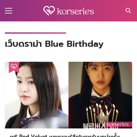
Skip
to
content
Search
for:
MA
เว็บดราม่า Blue Birthday
ES
CT
EL
UTY
T
EW
US
เยริ Red Velvet เผยความรู้สึกในการรับบทนำครั้ง