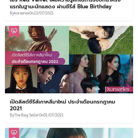
UT
แรกในฐานะนักแสดง ผ่านซีรีส์ Blue Birthday
By
korseries
On
23/07/2021
เปิดลิสต์ซีรีส์เกาหลีมาใหม่ ประจำเดือนกรกฎาคม
2021
By
The Bag Seller
On
01/07/2021