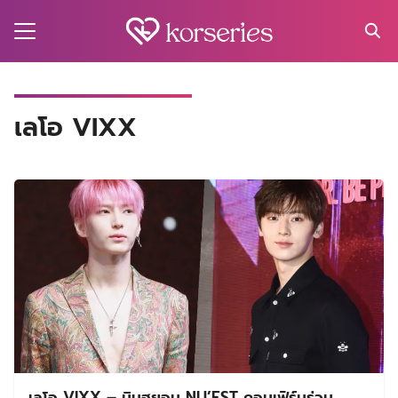
Skip
to
content
Search
for:
MA
เลโอ VIXX
ES
CT
EL
UTY
T
EW
US
เลโอ VIXX – มินฮยอน NU’EST คอนเฟิร์มร่วม