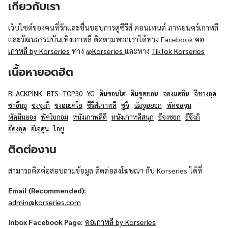
เกี่ยวกับเรา
เว็บไซต์ของคนที่รักและชื่นชอบการดูซีรีส์ คอนเทนต์ ภาพยนตร์เกาหลี
และวัฒนธรรมบันเทิงเกาหลี ติดตามพวกเราได้ทาง Facebook
คอ
เกาหลี by Korseries
ทาง
@Korseries
และทาง
TikTok Korseries
เนื้อหายอดฮิต
BLACKPINK
BTS
TOP30
YG
คิมซอนโฮ
คิมซูฮยอน
จองแฮอิน
จีชางอุค
ชาอึนอู
ซงจุงกิ
ซงฮเยคโย
ซีรีส์เกาหลี
ซูจี
นัมจูฮยอก
พัคซอจุน
พัคมินยอง
พัคโบกอม
หนังเกาหลีดี
หนังเกาหลีสนุก
อีจงซอก
อีซึงกิ
อีดงอุค
อีเจฮุน
ไอยู
ติดต่องาน
สามารถติดต่อสอบถามข้อมูล ติดต่อลงโฆษณา กับ Korseries ได้ที่
Email (Recommended):
admin@korseries.com
I
nbox Facebook Page:
คอเกาหลี by Korseries