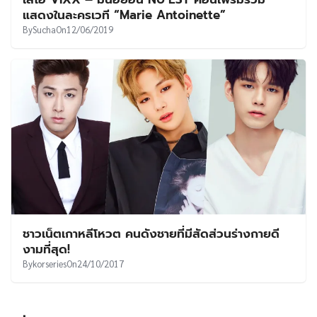
UT
แสดงในละครเวที “Marie Antoinette”
By
Sucha
On
12/06/2019
ชาวเน็ตเกาหลีโหวต คนดังชายที่มีสัดส่วนร่างกายดี
งามที่สุด!
By
korseries
On
24/10/2017