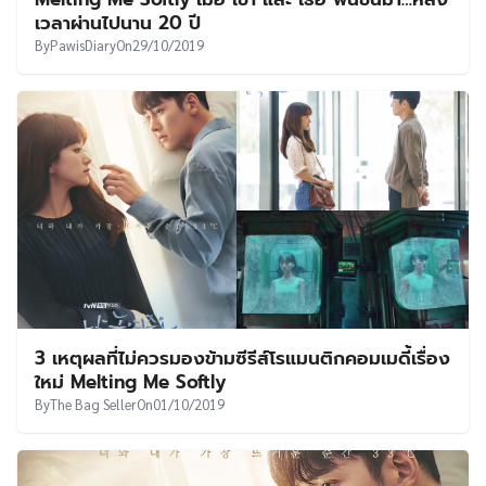
UT
เวลาผ่านไปนาน 20 ปี
By
PawisDiary
On
29/10/2019
3 เหตุผลที่ไม่ควรมองข้ามซีรีส์โรแมนติกคอมเมดี้เรื่อง
ใหม่ Melting Me Softly
By
The Bag Seller
On
01/10/2019