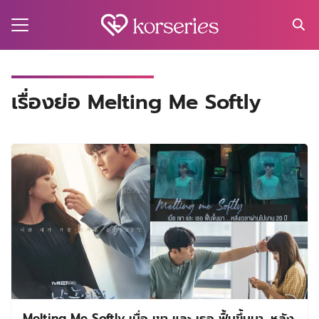
Skip
to
content
Search
for:
MA
เรื่องย่อ Melting Me Softly
ES
CT
EL
UTY
T
EW
US
Melting Me Softly เมื่อ เขา และ เธอ ฟื้นขึ้นมา…หลัง