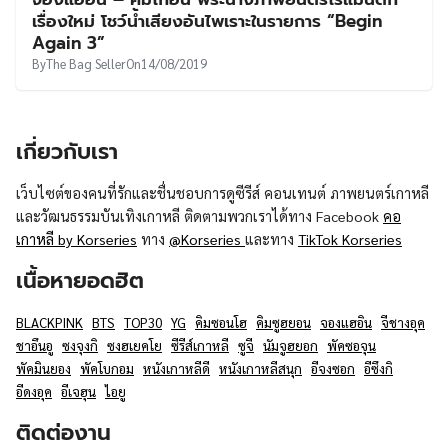
UT
เรื่องใหม่ โชว์น้ำเสียงอันไพเราะในรายการ “Begin
Again 3”
By
The Bag Seller
On
14/08/2019
เกี่ยวกับเรา
เว็บไซต์ของคนที่รักและชื่นชอบการดูซีรีส์ คอนเทนต์ ภาพยนตร์เกาหลี
และวัฒนธรรมบันเทิงเกาหลี ติดตามพวกเราได้ทาง Facebook
คอ
เกาหลี by Korseries
ทาง
@Korseries
และทาง
TikTok Korseries
เนื้อหายอดฮิต
BLACKPINK
BTS
TOP30
YG
คิมซอนโฮ
คิมซูฮยอน
จองแฮอิน
จีชางอุค
ชาอึนอู
ซงจุงกิ
ซงฮเยคโย
ซีรีส์เกาหลี
ซูจี
นัมจูฮยอก
พัคซอจุน
พัคมินยอง
พัคโบกอม
หนังเกาหลีดี
หนังเกาหลีสนุก
อีจงซอก
อีซึงกิ
อีดงอุค
อีเจฮุน
ไอยู
ติดต่องาน