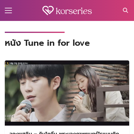
Skip
to
content
Search
for:
MA
หนัง Tune in for love
ES
CT
EL
UTY
T
EW
US
จองแฮอิน – คิมโกอึน พระนางภาพยนตร์โรแมนติก