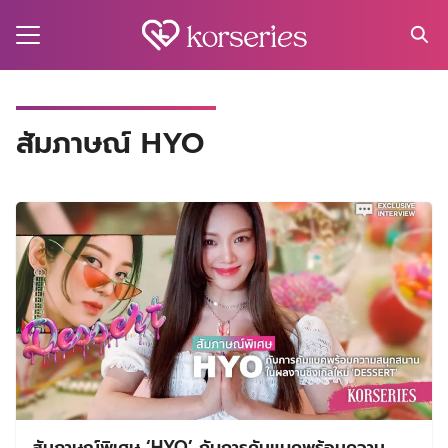
Skip
to
content
Search
for:
MA
สัมภาษณ์ HYO
ES
CT
EL
UTY
T
EW
US
สัมภาษณ์พิเศษ ‘HYO’ กับการคัมแบคพร้อมความ