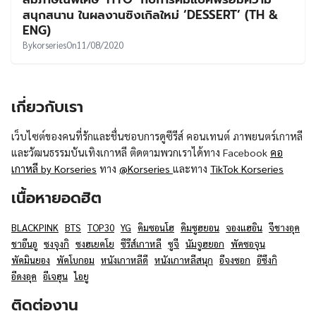
UT
สนุกสนาน ในผลงานซิงเกิลใหม่ ‘DESSERT’ (TH &
ENG)
By
korseries
On
11/08/2020
เกี่ยวกับเรา
เว็บไซต์ของคนที่รักและชื่นชอบการดูซีรีส์ คอนเทนต์ ภาพยนตร์เกาหลี
และวัฒนธรรมบันเทิงเกาหลี ติดตามพวกเราได้ทาง Facebook
คอ
เกาหลี by Korseries
ทาง
@Korseries
และทาง
TikTok Korseries
เนื้อหายอดฮิต
BLACKPINK
BTS
TOP30
YG
คิมซอนโฮ
คิมซูฮยอน
จองแฮอิน
จีชางอุค
ชาอึนอู
ซงจุงกิ
ซงฮเยคโย
ซีรีส์เกาหลี
ซูจี
นัมจูฮยอก
พัคซอจุน
พัคมินยอง
พัคโบกอม
หนังเกาหลีดี
หนังเกาหลีสนุก
อีจงซอก
อีซึงกิ
อีดงอุค
อีเจฮุน
ไอยู
ติดต่องาน