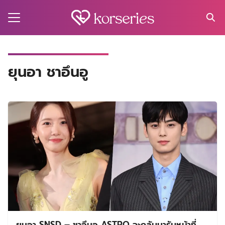
Skip
to
content
Search
for:
MA
ยุนอา ชาอึนอู
ES
CT
EL
UTY
T
EW
US
ยุนอา SNSD – ชาอึนอู ASTRO จะกลับมารับหน้าที่