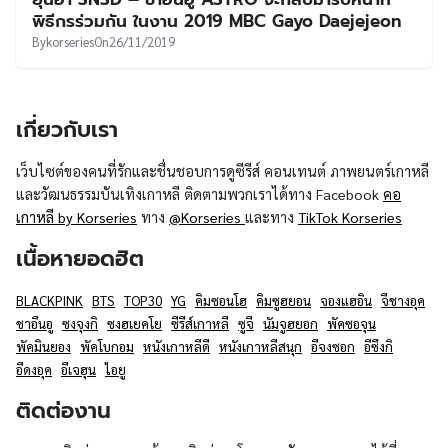
UT
พิธีกรร่วมกัน ในงาน 2019 MBC Gayo Daejejeon
By
korseries
On
26/11/2019
เกี่ยวกับเรา
เว็บไซต์ของคนที่รักและชื่นชอบการดูซีรีส์ คอนเทนต์ ภาพยนตร์เกาหลี
และวัฒนธรรมบันเทิงเกาหลี ติดตามพวกเราได้ทาง Facebook
คอ
เกาหลี by Korseries
ทาง
@Korseries
และทาง
TikTok Korseries
เนื้อหายอดฮิต
BLACKPINK
BTS
TOP30
YG
คิมซอนโฮ
คิมซูฮยอน
จองแฮอิน
จีชางอุค
ชาอึนอู
ซงจุงกิ
ซงฮเยคโย
ซีรีส์เกาหลี
ซูจี
นัมจูฮยอก
พัคซอจุน
พัคมินยอง
พัคโบกอม
หนังเกาหลีดี
หนังเกาหลีสนุก
อีจงซอก
อีซึงกิ
อีดงอุค
อีเจฮุน
ไอยู
ติดต่องาน