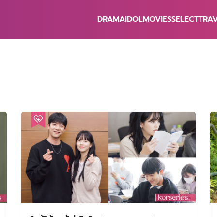
DRAMA
IDOL
MOVIES
SELECT
TRA
earch
r: