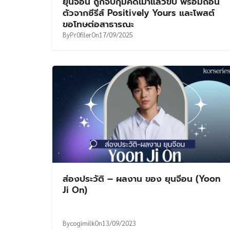
ยุนจีอน ถูกจับกุมคดีเมาแล้วขับ พร้อมถอน
ตัวจากซีรีส์ Positively Yours และโพสต์
ขอโทษต่อสาธารณะ
By
Pr0filer
On
17/09/2025
ส่องประวัติ – ผลงาน ของ ยุนจีอน (Yoon
Ji On)
By
cogimilk
On
13/09/2023