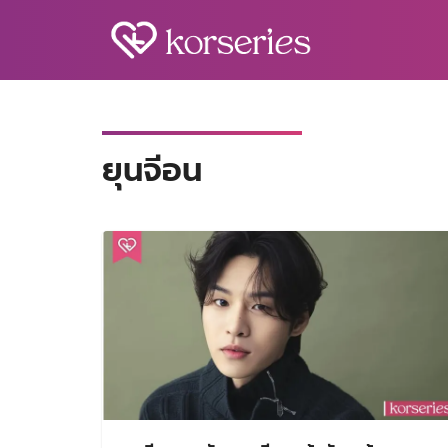
Skip
to
content
S
fo
ยุนจีอน