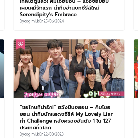
ใกล้ได้ดูแล้ว! คิมโซฮยอน – แชจงฮยอบ
เผยเคมีรักแรก นำทีมอ่านบทซีรีส์ใหม่
Serendipity’s Embrace
By
cogimilk
On
25/06/2024
“ขอโทษที่น่ารัก!” ฮวังมินฮยอน – คิมโซฮ
ยอน นำทีมนักแสดงซีรีส์ My Lovely Liar
ทำ Challenge หลังครองอันดับ 1 ใน 127
ประเทศทั่วโลก
By
cogimilk
On
22/08/2023