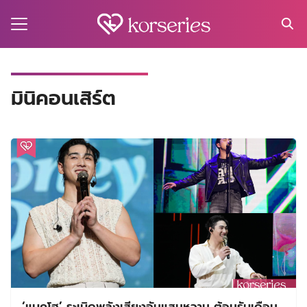
Skip
to
content
Search
for:
MA
มินิคอนเสิร์ต
ES
CT
EL
UTY
T
EW
US
‘แบคโฮ’ ระเบิดพลังเสียงอันแสนหวาน ต้อนรับเดือน