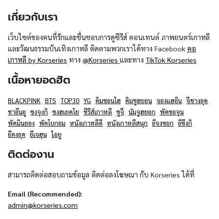
เกี่ยวกับเรา
เว็บไซต์ของคนที่รักและชื่นชอบการดูซีรีส์ คอนเทนต์ ภาพยนตร์เกาหลี
และวัฒนธรรมบันเทิงเกาหลี ติดตามพวกเราได้ทาง Facebook
คอ
เกาหลี by Korseries
ทาง
@Korseries
และทาง
TikTok Korseries
เนื้อหายอดฮิต
BLACKPINK
BTS
TOP30
YG
คิมซอนโฮ
คิมซูฮยอน
จองแฮอิน
จีชางอุค
ชาอึนอู
ซงจุงกิ
ซงฮเยคโย
ซีรีส์เกาหลี
ซูจี
นัมจูฮยอก
พัคซอจุน
พัคมินยอง
พัคโบกอม
หนังเกาหลีดี
หนังเกาหลีสนุก
อีจงซอก
อีซึงกิ
อีดงอุค
อีเจฮุน
ไอยู
ติดต่องาน
สามารถติดต่อสอบถามข้อมูล ติดต่อลงโฆษณา กับ Korseries ได้ที่
Email (Recommended):
admin@korseries.com