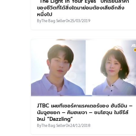
“The Light in Your Eyes” บทเรียนล้ำค่า
ของชีวิตที่ได้สิ่งใดมาย่อมต้องเสียอีกสิ่ง
หนึ่งไป
By
The Bag Seller
On
25/03/2019
JTBC เผยทีเซอร์คาแรคเตอร์ของ ฮันจีมิน –
นัมจูฮยอก – คิมฮเยจา – ซนโฮจุน ในซีรีส์
ใหม่ “Dazzling”
By
The Bag Seller
On
24/12/2018