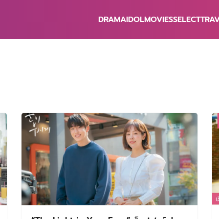
DRAMA
IDOL
MOVIES
SELECT
TRA
earch
r: