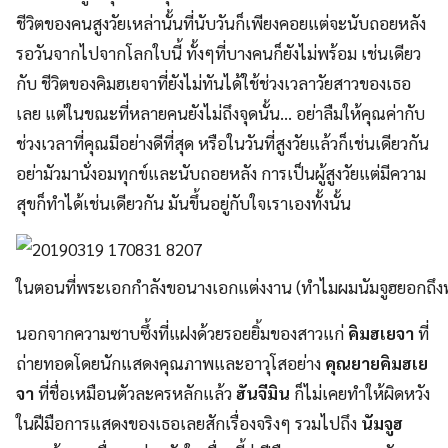
ชีวิตของคนสูงวัยเหล่านั้นที่นับวันก็เพียงคอยแต่จะนับถอยหลัง
รอวันจากไปจากโลกใบนี้ ทั้งๆที่บางคนก็ยังไม่พร้อม เช่นเดียว
กับ ชีวิตของคิมฮเยจาที่ยังไม่ทันได้ใช้ช่วงเวลาวัยสาวของเธอ
เลย แต่ในขณะที่หลายคนยังไม่ถึงจุดนั้น… อย่าลืมให้คุณค่ากับ
ช่วงเวลาที่คุณมีอย่างดีที่สุด หรือในวันที่สูงวัยแล้วก็เช่นเดียวกัน
อย่ามัวมานั่งอมทุกข์และนับถอยหลัง การเป็นผู้สูงวัยแต่มีความ
สุขก็ทำได้เช่นเดียวกัน มันขึ้นอยู่กับใจเราเองทั้งนั้น
ในตอนที่พระเอกกำลังขอนางเอกแต่งงาน (ทำไมผมนัมจูฮยอกถึงทร
นอกจากความซาบซึ้งที่แฝงด้วยรอยยิ้มของสาวแก่
คิมฮเยจา
ที่
ถ่ายทอดโดยนักแสดงคุณภาพและอาวุโสอย่าง
คุณยายคิมฮเย
จา
ที่ชื่อเหมือนตัวละครหลักแล้ว
ฮันจีมิน
ก็ไม่เคยทำให้ผิดหวัง
ในฝีมือการแสดงของเธอเลยสักเรื่องจริงๆ รวมไปถึง
นัมจูฮ