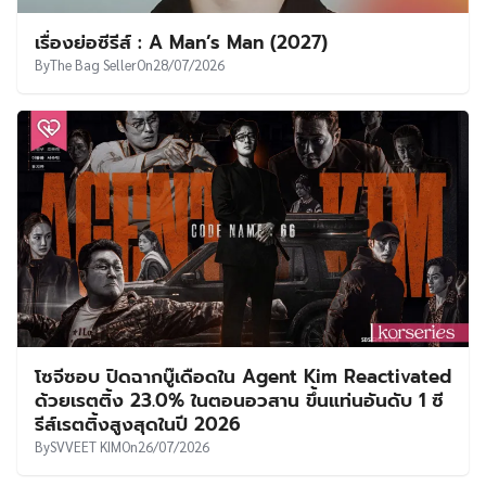
เรื่องย่อซีรีส์ : A Man’s Man (2027)
By
The Bag Seller
On
28/07/2026
โซจีซอบ ปิดฉากบู๊เดือดใน Agent Kim Reactivated
ด้วยเรตติ้ง 23.0% ในตอนอวสาน ขึ้นแท่นอันดับ 1 ซี
รีส์เรตติ้งสูงสุดในปี 2026
By
SVVEET KIM
On
26/07/2026