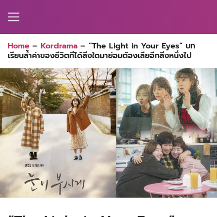
Skip
to
content
Home
–
Kordrama
–
“The Light in Your Eyes” บท
เรียนล้ำค่าของชีวิตที่ได้สิ่งใดมาย่อมต้องเสียอีกสิ่งหนึ่งไป
MA
ES
CT
EL
UTY
T
EW
US