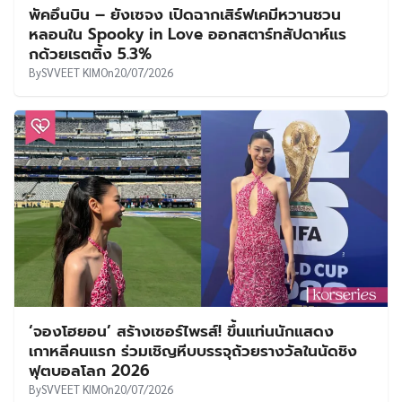
พัคอึนบิน – ยังเซจง เปิดฉากเสิร์ฟเคมีหวานชวน
หลอนใน Spooky in Love ออกสตาร์ทสัปดาห์แร
กด้วยเรตติ้ง 5.3%
By
SVVEET KIM
On
20/07/2026
‘จองโฮยอน’ สร้างเซอร์ไพรส์! ขึ้นแท่นนักแสดง
เกาหลีคนแรก ร่วมเชิญหีบบรรจุถ้วยรางวัลในนัดชิง
ฟุตบอลโลก 2026
By
SVVEET KIM
On
20/07/2026