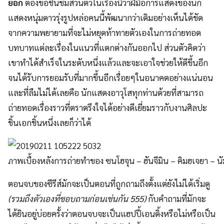
ยอก
ต้องขอชื่นชมส่วนตัวในเรื่องนี้ว่าฝีมือการแสดงของนัก
แสดงหนุ่มดาวรุ่งรูปหล่อคนนี้พัฒนากว่าเดิมอย่างเห็นได้ชัด
จากความพยายามที่จะไม่หยุดท้าทายตัวเองในการถ่ายทอด
บทบาทแต่ละเรื่องในแนวที่แตกต่างกันออกไป ส่วนตัวคิดว่า
เขาทำได้สำเร็จในระดับหนึ่งแล้วและจะเอาใจช่วยให้ดีขึ้นอีก
จนได้รับการยอมรับที่มากขึ้นอีกเรื่อยๆในอนาคตอย่างแน่นอน
และที่ลืมไม่ได้เลยคือ นักแสดงอาวุโสทุกท่านด้วยที่สามารถ
ถ่ายทอดเรื่องราวที่ตราตรึงใจได้อย่างดีเยี่ยมราวกับงานศิลปะ
ชิ้นเอกชิ้นหนึ่งเลยก็ว่าได้
ภาพเบื้องหลังการถ่ายทำของ ซนโฮจุน – ฮันจีมิน – คิมฮเจยา – น
ตอนจบของซีรีส์มักจะเป็นตอนที่ถูกถามถึงตั้งแต่ยังไม่ได้เริ่มดู
(รวมถึงตัวเองที่ชอบถามก่อนเช่นกัน 555)
กับคำถามที่มักจะ
ได้ยินอยู่บ่อยครั้งว่าตอนจบจะเป็นแฮปปี้เอนดิ้งหรือไม่หรือเป็น