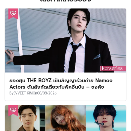
ยองฮุน THE BOYZ เซ็นสัญญาร่วมค่าย Namoo
Actors ต้นสังกัดเดียวกับพัคอึนบิน – ซงคัง
By
SVVEET KIM
On
08/08/2026