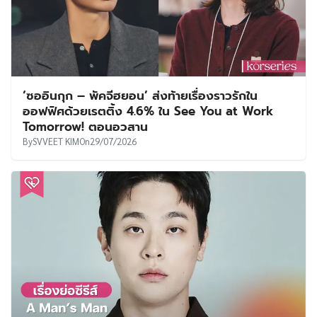
‘ซออินกุก – พัคจีฮยอน’ ส่งท้ายเรื่องราวรักใน
ออฟฟิศด้วยเรตติ้ง 4.6% ใน See You at Work
Tomorrow! ตอนอวสาน
By
SVVEET KIM
On
29/07/2026