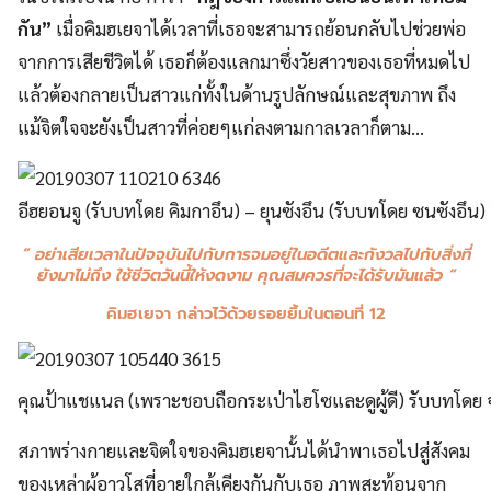
กัน”
เมื่อคิมฮเยจาได้เวลาที่เธอจะสามารถย้อนกลับไปช่วยพ่อ
จากการเสียชีวิตได้ เธอก็ต้องแลกมาซึ่งวัยสาวของเธอที่หมดไป
แล้วต้องกลายเป็นสาวแก่ทั้งในด้านรูปลักษณ์และสุขภาพ ถึง
แม้จิตใจจะยังเป็นสาวที่ค่อยๆแก่ลงตามกาลเวลาก็ตาม…
อีฮยอนจู (รับบทโดย คิมกาอึน) – ยุนซังอึน (รับบทโดย ซนซังอึน)
” อย่าเสียเวลาในปัจจุบันไปกับการจมอยู่ในอดีตและกังวลไปกับสิ่งที่
ยังมาไม่ถึง ใช้ชีวิตวันนี้ให้งดงาม คุณสมควรที่จะได้รับมันแล้ว “
คิมฮเยจา กล่าวไว้ด้วยรอยยิ้มในตอนที่ 12
คุณป้าแชแนล (เพราะชอบถือกระเป่าไฮโซและดูผู้ดี) รับบทโดย 
สภาพร่างกายและจิตใจของคิมฮเยจานั้นได้นำพาเธอไปสู่สังคม
ของเหล่าผู้อาวุโสที่อายุใกล้เคียงกันกับเธอ ภาพสะท้อนจาก