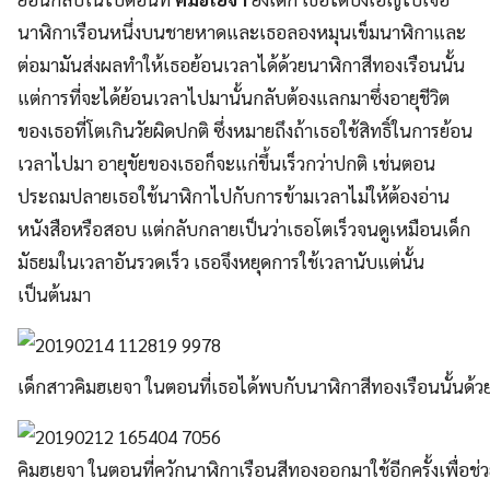
นาฬิกาเรือนหนึ่งบนชายหาดและเธอลองหมุนเข็มนาฬิกาและ
ต่อมามันส่งผลทำให้เธอย้อนเวลาได้ด้วยนาฬิกาสีทองเรือนนั้น
แต่การที่จะได้ย้อนเวลาไปมานั้นกลับต้องแลกมาซึ่งอายุชีวิต
ของเธอที่โตเกินวัยผิดปกติ ซึ่งหมายถึงถ้าเธอใช้สิทธิ์ในการย้อน
เวลาไปมา อายุขัยของเธอก็จะแก่ขึ้นเร็วกว่าปกติ เช่นตอน
ประถมปลายเธอใช้นาฬิกาไปกับการข้ามเวลาไม่ให้ต้องอ่าน
หนังสือหรือสอบ แต่กลับกลายเป็นว่าเธอโตเร็วจนดูเหมือนเด็ก
มัธยมในเวลาอันรวดเร็ว เธอจึงหยุดการใช้เวลานับแต่นั้น
เป็นต้นมา
เด็กสาวคิมฮเยจา ในตอนที่เธอได้พบกับนาฬิกาสีทองเรือนนั้นด้ว
คิมฮเยจา ในตอนที่ควักนาฬิกาเรือนสีทองออกมาใช้อีกครั้งเพื่อช่ว