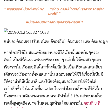
” พรสวรรค์ มีมาตั้งแต่เกิด …. แต่กับ การมีชีวิตที่ดี เราสามารถสร้าง
เองได้ “
แม่ของคิมฮเยจาสอนลูกสาวในตอนที่ 1
แม่ของ คิมฮเยจา (รับบทโดย อีจองอึน), คิมฮเยจา และ คิมยองซู
หากใครที่ได้รับชมแค่ตัวอย่างของซีรีส์เรื่องนี้ มองเผินๆคงจะ
คิดว่าเป็นซีรีส์แนวแฟนตาซีธรรมดาๆ แต่เมื่อได้ชมจริงๆแล้ว
เรื่องราวในเรื่องย่อที่ได้เล่าข้างต้นนี้กลับเป็นเพียงแค่เศษเสี้ยว
เดียวของเรื่องราวทั้งหมดเท่านั้น และขอยกให้ซีรีส์เรื่องนี้เป็นซี
รีส์ดราม่าที่มีเนื้อหาดี และให้แง่คิดมุมมองในการใช้ชีวิตได้
อย่างลึกซึ้ง จึงไม่เป็นที่น่าแปลกใจว่าทำไมเรตติ้งของซีรีส์เรื่อง
นี้จะสามารถเดินทางจากตอนแรกที่ทำได้ 3.1% แล้วจบลงด้วย
เรตติ้งสูงสุดถึง 9.7% ในตอนสุดท้าย โดยเฉพาะใน
ตอนที่ 8 ที่