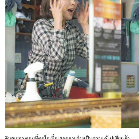
คิมฮเยจา ตอนที่ตกใจเมื่อเธอกลายร่างเป็นสาวแก่ไปเสียแล้ว