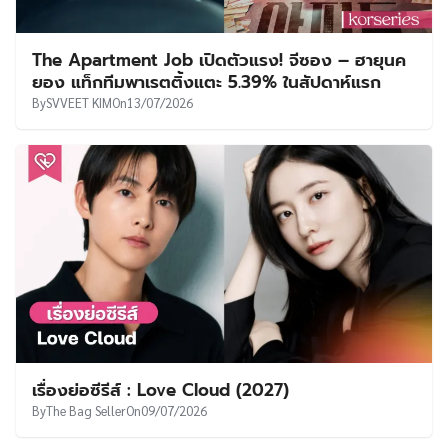
The Apartment Job เปิดตัวแรง! จีซอง – ฮายุนค
ยอง แท็กทีมพาเรตติ้งแตะ 5.39% ในสัปดาห์แรก
By
SVVEET KIM
On
13/07/2026
เรื่องย่อซีรีส์ : Love Cloud (2027)
By
The Bag Seller
On
09/07/2026