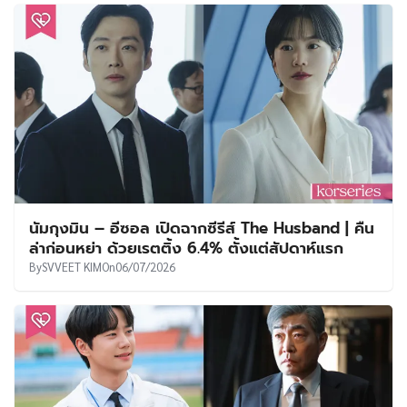
นัมกุงมิน – อีซอล เปิดฉากซีรีส์ The Husband | คืน
ล่าก่อนหย่า ด้วยเรตติ้ง 6.4% ตั้งแต่สัปดาห์แรก
By
SVVEET KIM
On
06/07/2026