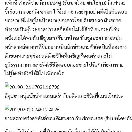
แท็กซี่ ส่วนพี่ชาย
คิมมยองซู (รับบทโดย ซนโฮจุน)
ก็แสนจะ
ขี้เกียจ เกรอะกรัง ซกมก ไร้ซึ่งสาระ และทุกอย่างที่เป็นต้นแบบ
ของชายที่ไม่อยู่ในเป้าหมายของสาวโสด
คิมฮเยจา
ฝันอยาก
ทำงานเป็นผู้ประกาศข่าวแต่ก็สมัครไม่ได้สักที่ จนกระทั่งวัน
หนึ่งเธอได้พบกับ
อีจุนฮา (รับบทโดย นัมจูฮยอก)
ชายหนุ่ม
หน้าตาหล่อเหลาที่ฝันอยากเป็นนักข่าวและกำลังเป็นที่ต้องการ
ตัวของหลายๆช่อง แต่ด้วยชีวิตที่เผชิญเรื่องเศร้าและไม่
ยุติธรรมมามากมายจึงใช้ชีวิตแบบลอยชายไปวันๆเพียงเพราะ
ไม่รู้จะทำชีวิตให้ดีไปเพื่ออะไร
อีจุนฮา หนุ่มนัยน์ตาแสนเศร้ากับอดีตและชีวิตที่แสนเจ็บปวด
ยามครอบครัวสุขสันต์ของ คิมฮเยจา กับพ่อของเธอ (รับบทโดย อัน
ย้อนกลับในไปตอนที่
คิมฮเยจา
ยังเด็ก เธอได้บังเอิญไปเจอ