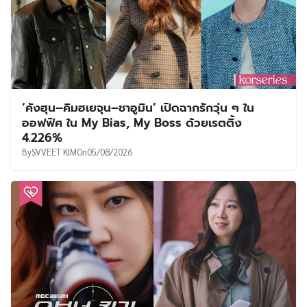
‘คังฮุน–คิมฮเยจุน–ชาอูมิน’ เปิดฉากรักวุ่น ๆ ใน
ออฟฟิศ ใน My Bias, My Boss ด้วยเรตติ้ง
4.226%
By
SVVEET KIM
On
05/08/2026