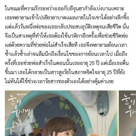
ในขณะที่ความรักระหว่างเธอกับอีจุนฮากำลังเบ่งบานเพราะ
เธอพยายามเข้าไปเยียวยาบาดแผลภายในใจเขาได้อย่างลึกซึ้ง
แต่แล้ววันหนึ่งพ่อของเธอกลับประสบอุบัติเหตุจนเสียชีวิต นั่น
จึงเป็นสาเหตุที่ทำให้เธอต้องใช้นาฬิกาอีกครั้งเพื่อช่วยชีวิตพ่อ
แต่ด้วยความที่ช่วยพ่อไม่สำเร็จเสียที เธอจึงพยายามย้อนเวลา
ซ้ำแล้วซ้ำเล่าจนลืมนึกถึงเงื่อนไขของการย้อนเวลาไป เมื่อถึง
ครั้งที่เธอช่วยพ่อสำเร็จในตอนนั้นเธออายุ 25 ปี แต่เมื่อเธอตื่น
ขึ้นมา เธอได้กลายเป็นสาวสูงวัยในสภาพจิตใจอายุ 25 ปีที่ยัง
ไม่ทันได้ใช้ช่วงเวลาวัยสาวของตัวเองได้อย่างคุ้มค่าเลย