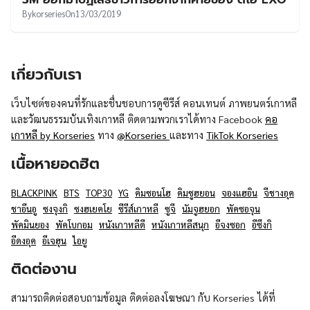
UT
By
korseries
On
13/03/2019
เกี่ยวกับเรา
เว็บไซต์ของคนที่รักและชื่นชอบการดูซีรีส์ คอนเทนต์ ภาพยนตร์เกาหลี
และวัฒนธรรมบันเทิงเกาหลี ติดตามพวกเราได้ทาง Facebook
คอ
เกาหลี by Korseries
ทาง
@Korseries
และทาง
TikTok Korseries
เนื้อหายอดฮิต
BLACKPINK
BTS
TOP30
YG
คิมซอนโฮ
คิมซูฮยอน
จองแฮอิน
จีชางอุค
ชาอึนอู
ซงจุงกิ
ซงฮเยคโย
ซีรีส์เกาหลี
ซูจี
นัมจูฮยอก
พัคซอจุน
พัคมินยอง
พัคโบกอม
หนังเกาหลีดี
หนังเกาหลีสนุก
อีจงซอก
อีซึงกิ
อีดงอุค
อีเจฮุน
ไอยู
ติดต่องาน
สามารถติดต่อสอบถามข้อมูล ติดต่อลงโฆษณา กับ Korseries ได้ที่