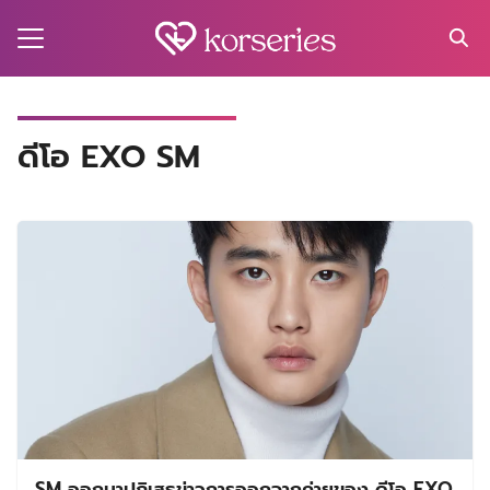
Skip
to
content
Search
for:
MA
ดีโอ EXO SM
ES
CT
EL
UTY
T
EW
US
SM ออกมาปฏิเสธข่าวการออกจากค่ายของ ดีโอ ​EXO