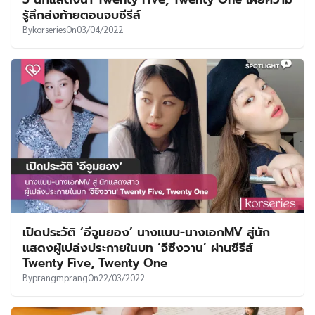
UT
รู้สึกส่งท้ายตอนจบซีรีส์
By
korseries
On
03/04/2022
เปิดประวัติ ‘อีจูมยอง’ นางแบบ-นางเอกMV สู่นัก
แสดงผู้เปล่งประกายในบท ‘จีซึงวาน’ ผ่านซีรีส์
Twenty Five, Twenty One
By
prangmprang
On
22/03/2022