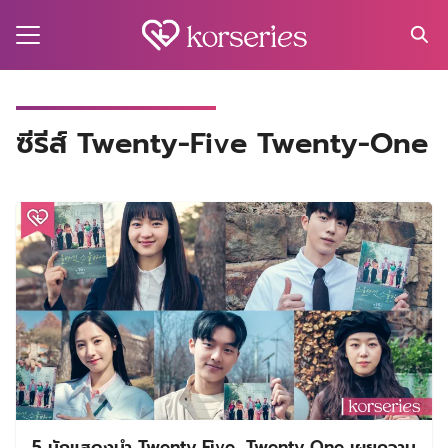
Skip
to
content
Search
for:
MA
ซีรีส์ Twenty-Five Twenty-One
ES
CT
EL
UTY
T
EW
US
5 นักแสดงนำ Twenty Five, Twenty One เผยความ