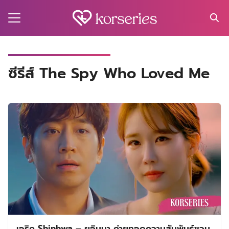
Skip
to
content
Search
for:
MA
ซีรีส์ The Spy Who Loved Me
ES
CT
EL
UTY
T
EW
US
เอริค Shinhwa – ยูอินนา ถ่ายทอดความสัมพันธ์ชวน