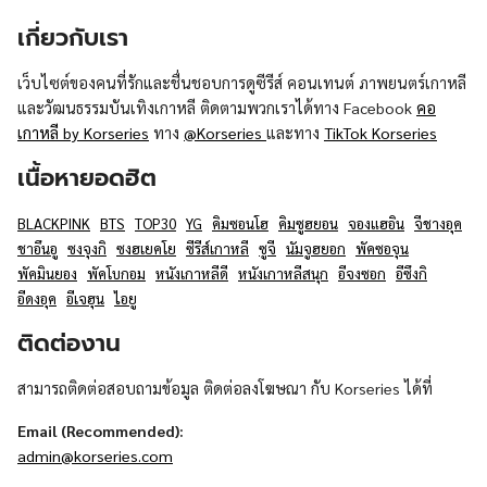
เกี่ยวกับเรา
เว็บไซต์ของคนที่รักและชื่นชอบการดูซีรีส์ คอนเทนต์ ภาพยนตร์เกาหลี
และวัฒนธรรมบันเทิงเกาหลี ติดตามพวกเราได้ทาง Facebook
คอ
เกาหลี by Korseries
ทาง
@Korseries
และทาง
TikTok Korseries
เนื้อหายอดฮิต
BLACKPINK
BTS
TOP30
YG
คิมซอนโฮ
คิมซูฮยอน
จองแฮอิน
จีชางอุค
ชาอึนอู
ซงจุงกิ
ซงฮเยคโย
ซีรีส์เกาหลี
ซูจี
นัมจูฮยอก
พัคซอจุน
พัคมินยอง
พัคโบกอม
หนังเกาหลีดี
หนังเกาหลีสนุก
อีจงซอก
อีซึงกิ
อีดงอุค
อีเจฮุน
ไอยู
ติดต่องาน
สามารถติดต่อสอบถามข้อมูล ติดต่อลงโฆษณา กับ Korseries ได้ที่
Email (Recommended):
admin@korseries.com