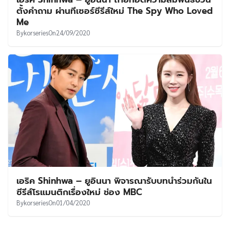
UT
ตั้งคำถาม ผ่านทีเซอร์ซีรีส์ใหม่ The Spy Who Loved
Me
By
korseries
On
24/09/2020
เอริค Shinhwa – ยูอินนา พิจารณารับบทนำร่วมกันใน
ซีรีส์โรแมนติกเรื่องใหม่ ช่อง MBC
By
korseries
On
01/04/2020