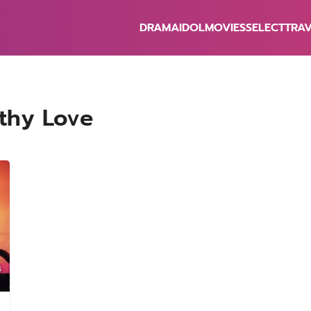
DRAMA
IDOL
MOVIES
SELECT
TRA
earch
r:
athy Love