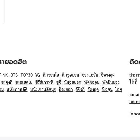
อหายอดฮิต
ติด
สามาร
PINK
BTS
TOP30
YG
คิมซอนโฮ
คิมซูฮยอน
จองแฮอิน
จีชางอุค
ได้ที่
ซงจุงกิ
ซงฮเยคโย
ซีรีส์เกาหลี
ซูจี
นัมจูฮยอก
พัคซอจุน
พัคมินยอง
อม
หนังเกาหลีดี
หนังเกาหลีสนุก
อีจงซอก
อีซึงกิ
อีดงอุค
อีเจฮุน
ไอยู
Emai
admi
I
nbo