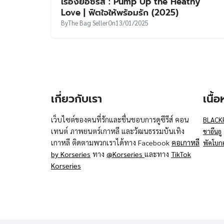
เรื่องย่อซีรีส์ : Pump Up the Heathy
Love | ฟิตใจให้พร้อมรัก (2025)
By
The Bag Seller
On
13/01/2025
เกี่ยวกับเรา
เนื้
เว็บไซต์ของคนที่รักและชื่นชอบการดูซีรีส์ คอน
BLACK
เทนต์ ภาพยนตร์เกาหลี และวัฒนธรรมบันเทิง
ชาอึนอู
เกาหลี ติดตามพวกเราได้ทาง Facebook
คอเกาหลี
พัคโบก
by Korseries
ทาง
@Korseries
และทาง
TikTok
Korseries