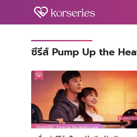
Skip
to
content
S
fo
ซีรีส์ Pump Up the He