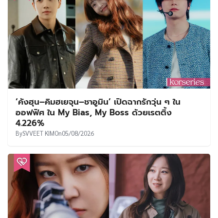
‘คังฮุน–คิมฮเยจุน–ชาอูมิน’ เปิดฉากรักวุ่น ๆ ใน
ออฟฟิศ ใน My Bias, My Boss ด้วยเรตติ้ง
4.226%
By
SVVEET KIM
On
05/08/2026