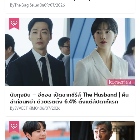
By
The Bag Seller
On
09/07/2026
นัมกุงมิน – อีซอล เปิดฉากซีรีส์ The Husband | คืน
ล่าก่อนหย่า ด้วยเรตติ้ง 6.4% ตั้งแต่สัปดาห์แรก
By
SVVEET KIM
On
06/07/2026