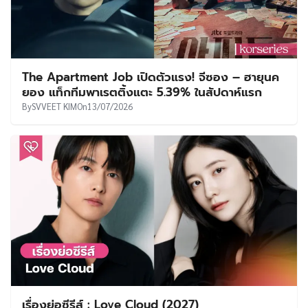
The Apartment Job เปิดตัวแรง! จีซอง – ฮายุนค
ยอง แท็กทีมพาเรตติ้งแตะ 5.39% ในสัปดาห์แรก
By
SVVEET KIM
On
13/07/2026
เรื่องย่อซีรีส์ : Love Cloud (2027)