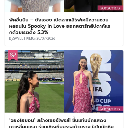
พัคอึนบิน – ยังเซจง เปิดฉากเสิร์ฟเคมีหวานชวน
หลอนใน Spooky in Love ออกสตาร์ทสัปดาห์แร
กด้วยเรตติ้ง 5.3%
By
SVVEET KIM
On
20/07/2026
‘จองโฮยอน’ สร้างเซอร์ไพรส์! ขึ้นแท่นนักแสดง
เกาหลีคนแรก ร่วมเชิญหีบบรรจุถ้วยรางวัลในนัดชิง