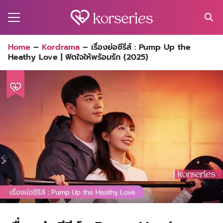
Skip
to
content
Search
Home
–
Kordrama
–
เรื่องย่อซีรีส์ : Pump Up the
for:
Heathy Love | ฟิตใจให้พร้อมรัก (2025)
MA
ES
CT
EL
UTY
T
EW
US