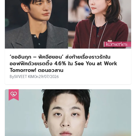
‘ซออินกุก – พัคจีฮยอน’ ส่งท้ายเรื่องราวรักใน
ออฟฟิศด้วยเรตติ้ง 4.6% ใน See You at Work
Tomorrow! ตอนอวสาน
By
SVVEET KIM
On
29/07/2026