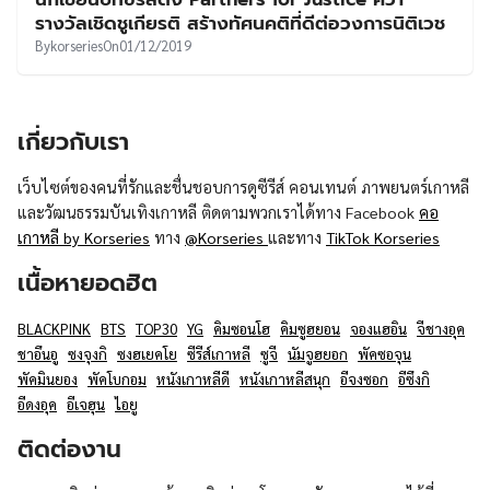
UT
รางวัลเชิดชูเกียรติ สร้างทัศนคติที่ดีต่อวงการนิติเวช
By
korseries
On
01/12/2019
เกี่ยวกับเรา
เว็บไซต์ของคนที่รักและชื่นชอบการดูซีรีส์ คอนเทนต์ ภาพยนตร์เกาหลี
และวัฒนธรรมบันเทิงเกาหลี ติดตามพวกเราได้ทาง Facebook
คอ
เกาหลี by Korseries
ทาง
@Korseries
และทาง
TikTok Korseries
เนื้อหายอดฮิต
BLACKPINK
BTS
TOP30
YG
คิมซอนโฮ
คิมซูฮยอน
จองแฮอิน
จีชางอุค
ชาอึนอู
ซงจุงกิ
ซงฮเยคโย
ซีรีส์เกาหลี
ซูจี
นัมจูฮยอก
พัคซอจุน
พัคมินยอง
พัคโบกอม
หนังเกาหลีดี
หนังเกาหลีสนุก
อีจงซอก
อีซึงกิ
อีดงอุค
อีเจฮุน
ไอยู
ติดต่องาน