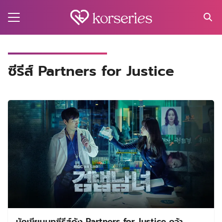
Skip
to
content
Search
for:
MA
ซีรีส์ Partners for Justice
ES
CT
EL
UTY
T
EW
US
นักเขียนบทซีรีส์ดัง Partners for Justice คว้า