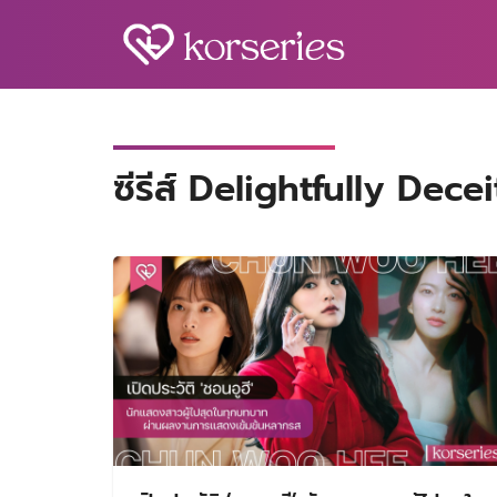
Skip
to
content
S
fo
ซีรีส์ Delightfully Decei