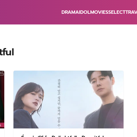
DRAMA
IDOL
MOVIES
SELECT
TRA
earch
r:
tful