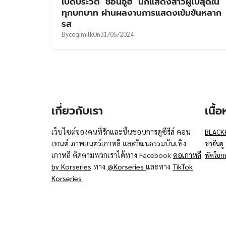
เปิดประวัติ ‘ชอนอูฮี’ นักแสดงสาวผู้ไปสุดใน
ทุกบทบาท ผ่านผลงานการแสดงเข้มข้นหลาก
รส
By
cogimilk
On
31/05/2024
เกี่ยวกับเรา
เนื้
เว็บไซต์ของคนที่รักและชื่นชอบการดูซีรีส์ คอน
BLACK
เทนต์ ภาพยนตร์เกาหลี และวัฒนธรรมบันเทิง
ชาอึนอู
เกาหลี ติดตามพวกเราได้ทาง Facebook
คอเกาหลี
พัคโบก
by Korseries
ทาง
@Korseries
และทาง
TikTok
Korseries