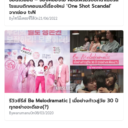
UT
โรแมนติกคอมเมดี้เรื่องใหม่ ‘One Shot Scandal’
จากช่อง tvN
By
โชว์มีเดอะซีรีส์
On
21/06/2022
รีวิวซีรีส์ Be Melodramatic | เมื่อย่างก้าวสู่วัย 30 ปี
ทุกอย่างจะดีเอง(?)
By
warumanu
On
08/03/2020