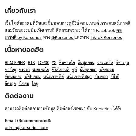
เกี่ยวกับเรา
เว็บไซต์ของคนที่รักและชื่นชอบการดูซีรีส์ คอนเทนต์ ภาพยนตร์เกาหลี
และวัฒนธรรมบันเทิงเกาหลี ติดตามพวกเราได้ทาง Facebook
คอ
เกาหลี by Korseries
ทาง
@Korseries
และทาง
TikTok Korseries
เนื้อหายอดฮิต
BLACKPINK
BTS
TOP30
YG
คิมซอนโฮ
คิมซูฮยอน
จองแฮอิน
จีชางอุค
ชาอึนอู
ซงจุงกิ
ซงฮเยคโย
ซีรีส์เกาหลี
ซูจี
นัมจูฮยอก
พัคซอจุน
พัคมินยอง
พัคโบกอม
หนังเกาหลีดี
หนังเกาหลีสนุก
อีจงซอก
อีซึงกิ
อีดงอุค
อีเจฮุน
ไอยู
ติดต่องาน
สามารถติดต่อสอบถามข้อมูล ติดต่อลงโฆษณา กับ Korseries ได้ที่
Email (Recommended):
admin@korseries.com