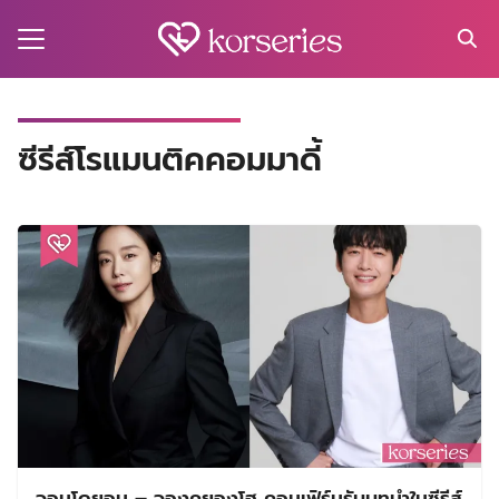
Skip
to
content
Search
for:
MA
ซีรีส์โรแมนติคคอมมาดี้
ES
CT
EL
UTY
T
EW
US
จอนโดยอน – จองคยองโฮ คอนเฟิร์มรับบทนำในซีรีส์