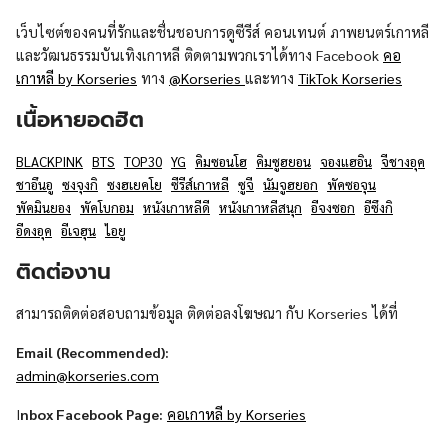
เว็บไซต์ของคนที่รักและชื่นชอบการดูซีรีส์ คอนเทนต์ ภาพยนตร์เกาหลี
และวัฒนธรรมบันเทิงเกาหลี ติดตามพวกเราได้ทาง Facebook
คอ
เกาหลี by Korseries
ทาง
@Korseries
และทาง
TikTok Korseries
เนื้อหายอดฮิต
BLACKPINK
BTS
TOP30
YG
คิมซอนโฮ
คิมซูฮยอน
จองแฮอิน
จีชางอุค
ชาอึนอู
ซงจุงกิ
ซงฮเยคโย
ซีรีส์เกาหลี
ซูจี
นัมจูฮยอก
พัคซอจุน
พัคมินยอง
พัคโบกอม
หนังเกาหลีดี
หนังเกาหลีสนุก
อีจงซอก
อีซึงกิ
อีดงอุค
อีเจฮุน
ไอยู
ติดต่องาน
สามารถติดต่อสอบถามข้อมูล ติดต่อลงโฆษณา กับ Korseries ได้ที่
Email (Recommended):
admin@korseries.com
I
nbox Facebook Page:
คอเกาหลี by Korseries