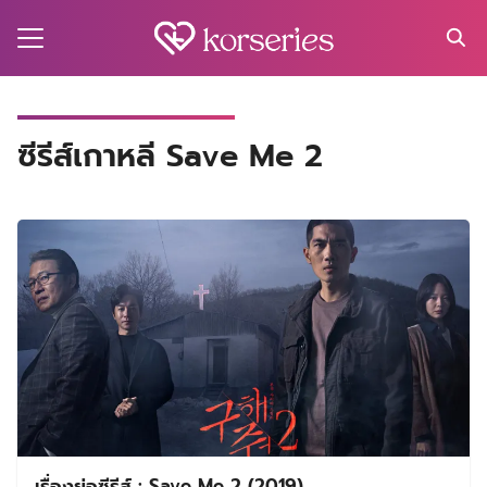
Skip
to
content
Search
for:
MA
ซีรีส์เกาหลี Save Me 2
ES
CT
EL
UTY
T
EW
US
เรื่องย่อซีรีส์ : Save Me 2 (2019)