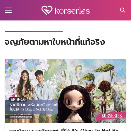
Skip
to
content
Search
for:
MA
จญภัยตามหาใบหน้าที่แท้จริง
ES
CT
EL
UTY
T
EW
US
รวมนิทาน + บทวิเคราะห์ ซีรีส์ It’s Okay To Not Be