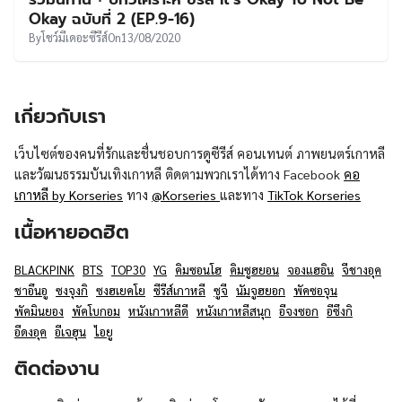
UT
Okay ฉบับที่ 2 (EP.9-16)
By
โชว์มีเดอะซีรีส์
On
13/08/2020
เกี่ยวกับเรา
เว็บไซต์ของคนที่รักและชื่นชอบการดูซีรีส์ คอนเทนต์ ภาพยนตร์เกาหลี
และวัฒนธรรมบันเทิงเกาหลี ติดตามพวกเราได้ทาง Facebook
คอ
เกาหลี by Korseries
ทาง
@Korseries
และทาง
TikTok Korseries
เนื้อหายอดฮิต
BLACKPINK
BTS
TOP30
YG
คิมซอนโฮ
คิมซูฮยอน
จองแฮอิน
จีชางอุค
ชาอึนอู
ซงจุงกิ
ซงฮเยคโย
ซีรีส์เกาหลี
ซูจี
นัมจูฮยอก
พัคซอจุน
พัคมินยอง
พัคโบกอม
หนังเกาหลีดี
หนังเกาหลีสนุก
อีจงซอก
อีซึงกิ
อีดงอุค
อีเจฮุน
ไอยู
ติดต่องาน