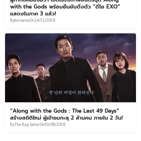
UT
with the Gods พร้อมยืนยันดึงตัว “ดีโอ EXO”
แสดงในภาค 3 แล้ว!
By
korseries
On
24/12/2018
“Along with the Gods : The Last 49 Days”
สร้างสถิติใหม่ ผู้เข้าชมทะลุ 2 ล้านคน ภายใน 2 วัน!
By
The Bag Seller
On
03/08/2018