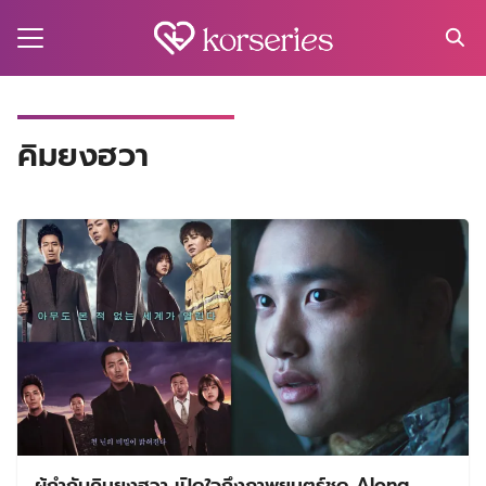
Skip
to
content
Search
for:
MA
คิมยงฮวา
ES
CT
EL
UTY
T
EW
US
ผู้กำกับคิมยงฮวา เปิดใจถึงภาพยนตร์ชุด Along