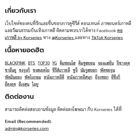
เกี่ยวกับเรา
เว็บไซต์ของคนที่รักและชื่นชอบการดูซีรีส์ คอนเทนต์ ภาพยนตร์เกาหลี
และวัฒนธรรมบันเทิงเกาหลี ติดตามพวกเราได้ทาง Facebook
คอ
เกาหลี by Korseries
ทาง
@Korseries
และทาง
TikTok Korseries
เนื้อหายอดฮิต
BLACKPINK
BTS
TOP30
YG
คิมซอนโฮ
คิมซูฮยอน
จองแฮอิน
จีชางอุค
ชาอึนอู
ซงจุงกิ
ซงฮเยคโย
ซีรีส์เกาหลี
ซูจี
นัมจูฮยอก
พัคซอจุน
พัคมินยอง
พัคโบกอม
หนังเกาหลีดี
หนังเกาหลีสนุก
อีจงซอก
อีซึงกิ
อีดงอุค
อีเจฮุน
ไอยู
ติดต่องาน
สามารถติดต่อสอบถามข้อมูล ติดต่อลงโฆษณา กับ Korseries ได้ที่
Email (Recommended):
admin@korseries.com