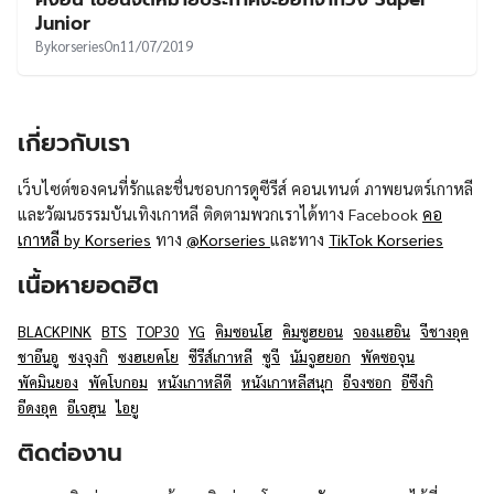
UT
Junior
By
korseries
On
11/07/2019
เกี่ยวกับเรา
เว็บไซต์ของคนที่รักและชื่นชอบการดูซีรีส์ คอนเทนต์ ภาพยนตร์เกาหลี
และวัฒนธรรมบันเทิงเกาหลี ติดตามพวกเราได้ทาง Facebook
คอ
เกาหลี by Korseries
ทาง
@Korseries
และทาง
TikTok Korseries
เนื้อหายอดฮิต
BLACKPINK
BTS
TOP30
YG
คิมซอนโฮ
คิมซูฮยอน
จองแฮอิน
จีชางอุค
ชาอึนอู
ซงจุงกิ
ซงฮเยคโย
ซีรีส์เกาหลี
ซูจี
นัมจูฮยอก
พัคซอจุน
พัคมินยอง
พัคโบกอม
หนังเกาหลีดี
หนังเกาหลีสนุก
อีจงซอก
อีซึงกิ
อีดงอุค
อีเจฮุน
ไอยู
ติดต่องาน