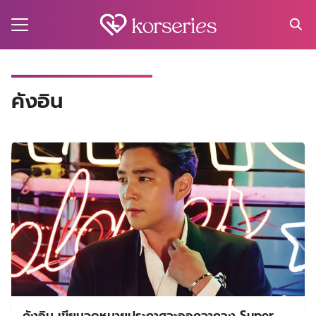
Skip
to
content
Search
for:
MA
คังอิน
ES
CT
EL
UTY
T
EW
US
คังอิน เขียนจดหมายประกาศจะออกจากวง Super