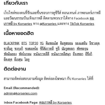
เกี่ยวกับเรา
เว็บไซต์ของคนที่รักและชื่นชอบการดูซีรีส์ คอนเทนต์ ภาพยนตร์เกาหลี
และวัฒนธรรมบันเทิงเกาหลี ติดตามพวกเราได้ทาง Facebook
คอ
เกาหลี by Korseries
ทาง
@Korseries
และทาง
TikTok Korseries
เนื้อหายอดฮิต
BLACKPINK
BTS
TOP30
YG
คิมซอนโฮ
คิมซูฮยอน
จองแฮอิน
จีชางอุค
ชาอึนอู
ซงจุงกิ
ซงฮเยคโย
ซีรีส์เกาหลี
ซูจี
นัมจูฮยอก
พัคซอจุน
พัคมินยอง
พัคโบกอม
หนังเกาหลีดี
หนังเกาหลีสนุก
อีจงซอก
อีซึงกิ
อีดงอุค
อีเจฮุน
ไอยู
ติดต่องาน
สามารถติดต่อสอบถามข้อมูล ติดต่อลงโฆษณา กับ Korseries ได้ที่
Email (Recommended):
admin@korseries.com
I
nbox Facebook Page:
คอเกาหลี by Korseries