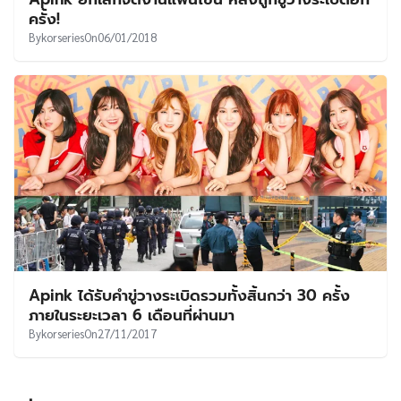
UT
ครั้ง!
By
korseries
On
06/01/2018
Apink ได้รับคำขู่วางระเบิดรวมทั้งสิ้นกว่า 30 ครั้ง
ภายในระยะเวลา 6 เดือนที่ผ่านมา
By
korseries
On
27/11/2017