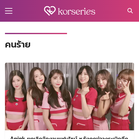
Skip
to
content
Search
for:
MA
คนร้าย
ES
CT
EL
UTY
T
EW
US
Apink ยกเลิกจัดงานแฟนไซน์ หลังถูกขู่วางระเบิดอีก