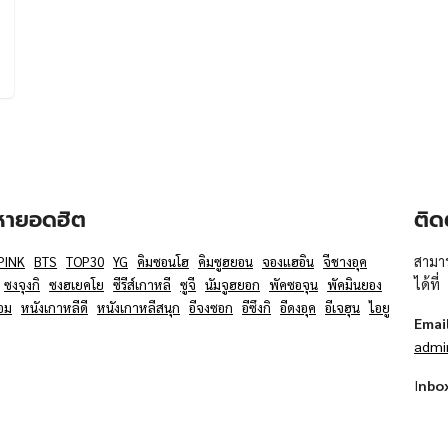
อหายอดฮิต
ติด
สามาร
PINK
BTS
TOP30
YG
คิมซอนโฮ
คิมซูฮยอน
จองแฮอิน
จีชางอุค
ได้ที่
ซงจุงกิ
ซงฮเยคโย
ซีรีส์เกาหลี
ซูจี
นัมจูฮยอก
พัคซอจุน
พัคมินยอง
อม
หนังเกาหลีดี
หนังเกาหลีสนุก
อีจงซอก
อีซึงกิ
อีดงอุค
อีเจฮุน
ไอยู
Emai
admi
I
nbo