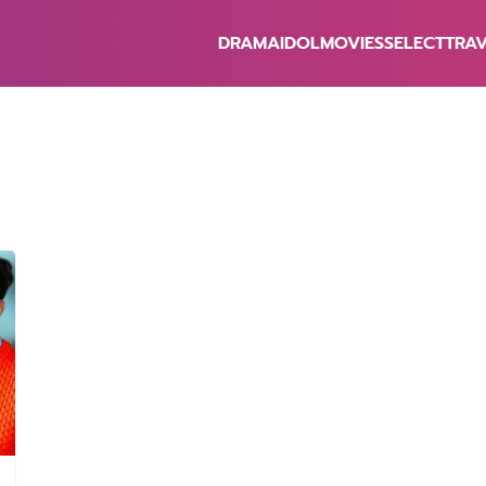
DRAMA
IDOL
MOVIES
SELECT
TRA
earch
r: