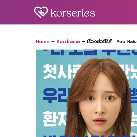
Skip
to
content
S
fo
Home
–
Kordrama
–
เรื่องย่อซีรีส์ : You R