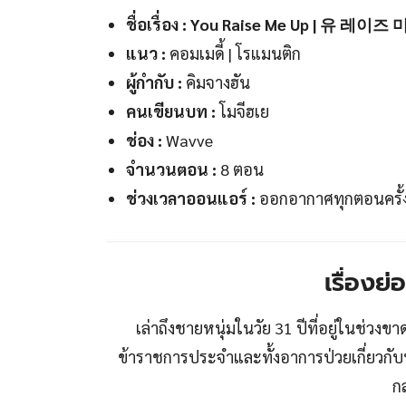
ชื่อเรื่อง : You Raise Me Up | 유 레이즈 
แนว :
คอมเมดี้ | โรแมนติก
ผู้กำกับ :
คิมจางฮัน
คนเขียนบท :
โมจีฮเย
ช่อง :
Wavve
จำนวนตอน :
8 ตอน
ช่วงเวลาออนแอร์ :
ออกอากาศทุกตอนครั้ง
เรื่องย
เล่าถึงชายหนุ่มในวัย 31 ปีที่อยู่ในช่วงข
ข้าราชการประจำและทั้งอาการป่วยเกี่ยวกั
ก