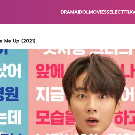
DRAMA
IDOL
MOVIES
SELECT
TRA
earch
r:
aise Me Up (2021)