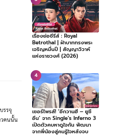
เรื่องย่อซีรีส์ : Royal
Betrothal | ฝ่าบาททรงพระ
เจริญหมื่นปี | สัญญาวิวาห์
แห่งราชวงศ์ (2026)
รบรรจุ
เซอร์ไพรส์! ‘อีกวานฮี – ยูชี
อึน’ จาก Single’s Inferno 3
าวคนนั้น
เปิดตัวคบหาดูใจกัน พัฒนา
จากพี่น้องสู่คนรู้ใจหลังจบ