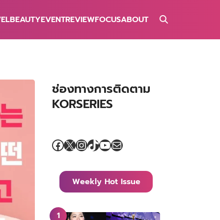
VEL
BEAUTY
EVENT
REVIEW
FOCUS
ABOUT
ช่องทางการติดตาม
KORSERIES
Facebook
X
Instagram
TikTok
YouTube
Mail
Weekly Hot Issue