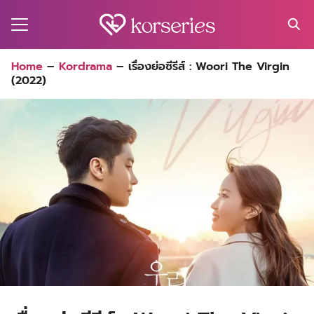
Skip
to
content
Search
Home
–
Kordrama
–
เรื่องย่อซีรีส์ : Woori The Virgin
for:
(2022)
MA
ES
CT
EL
UTY
T
EW
US