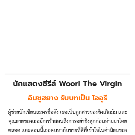
นักแสดงซีรีส์
Woori The Virgin
อิมซูฮยาง รับบทเป็น โออูรี
ผู้ช่วยนักเขียนละครชื่อดัง เธอเป็นลูกสาวของซิงเกิลมัม และ
คุณยายของเธอมักพร่ำสอนถึงการอย่าชิงสุกก่อนห่ามมาโดย
ตลอด และตอนนี้เธอคบหากับชายที่ดีที่เข้าใจในค่านิยมของ