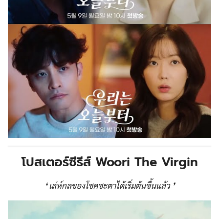
โปสเตอร์ซีรีส์
Woori The Virgin
❛ เล่ห์กลของโชคชะตาได้เริ่มต้นขึ้นแล้ว ❜