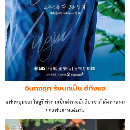
ชินดงอุค รับบทเป็น อีกังแจ
แฟนหนุ่มของ
โออูรี
ทำงานเป็นตำรวจนักสืบ เขากำลังวางแผน
ขอแฟนสาวแต่งงาน