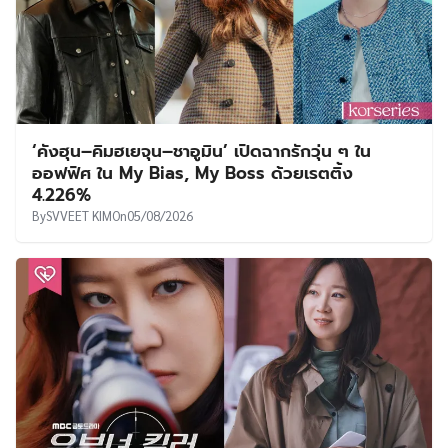
‘คังฮุน–คิมฮเยจุน–ชาอูมิน’ เปิดฉากรักวุ่น ๆ ใน
ออฟฟิศ ใน My Bias, My Boss ด้วยเรตติ้ง
4.226%
By
SVVEET KIM
On
05/08/2026