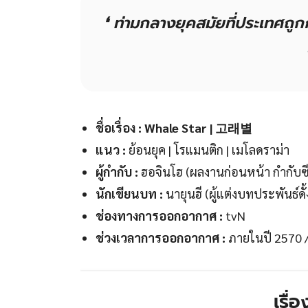
❛
ท่ามกลางยุคสมัยที่ประเทศถู
ชื่อเรื่อง : Whale Star | 고래별
แนว :
ย้อนยุค | โรแมนติก | เมโลดราม่า
ผู้กำกับ :
ฮอจินโฮ (ผลงานก่อนหน้า กำกับซี
นักเขียนบท :
นายุนฮี (ผู้แต่งบทประพันธ์ดั้ง
ช่องทางการออกอากาศ :
tvN
ช่วงเวลาการออกอากาศ :
ภายในปี 2570 /
เรื่อ