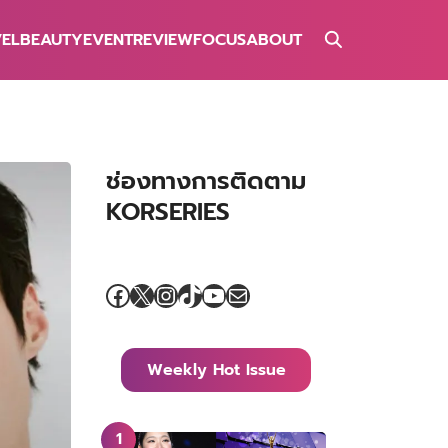
VEL
BEAUTY
EVENT
REVIEW
FOCUS
ABOUT
ช่องทางการติดตาม
KORSERIES
Facebook
X
Instagram
TikTok
YouTube
Mail
Weekly Hot Issue