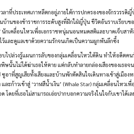
เวลาที่ประเทศเกาหลีตกอยู่ภายใต้การปกครองของจักรวรรดิญี่ป
นบ้านของข้าราชการระดับสูงที่ฝักใฝ่ญี่ปุ่น ชีวิตอันราบเรียบข
’
นักเคลื่อนไหวเพื่อเอกราชหนุ่มนอนหมดสติและบาดเจ็บสาหัสอย
ไว้และดูแลเขาด้วยความรักจนเกิดเป็นความผูกพันลึกซึ้ง
อาแอบไปล่วงรู้แผนการลับของกลุ่มเคลื่อนไหวใต้ดิน ทำให้อดีตค
ยาพิษนั้นไม่ได้ฆ่าเธอให้ตาย แต่กลับทำลายกล่องเสียงของเธอจ
ป ซูอาที่สูญเสียทั้งเสียงและบ้านพักตัดสินใจเดินทางเข้าสู่เมือ
ละก้าวเข้าสู่ ‘วาฬสีน้ำเงิน’ (Whale Star) กลุ่มเคลื่อนไหวเพื
อด โดยที่เธอไม่สามารถเอ่ยปากบอกความจริงในใจกับเขาได้เล