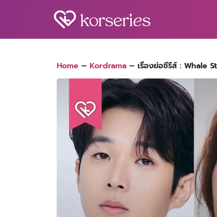
Skip
to
content
S
fo
Home
–
Kordrama
–
เรื่องย่อซีรีส์ : Whale 