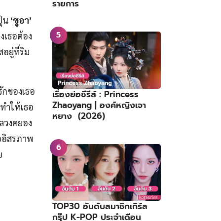
รายการ
ุ่น
‘ซูอา’
องเธอต้อง
ู่ที่ริม
นรักของเธอ
เรื่องย่อซีรีส์ : Princess
Zhaoyang | องค์หญิงเจา
นทำให้เธอ
หยาง (2026)
งหลวงคยอง
่ออิสรภาพ
ย
TOP30 อันดับสมาชิกเกิร์ล
กรุ๊ป K-POP ประจำเดือน