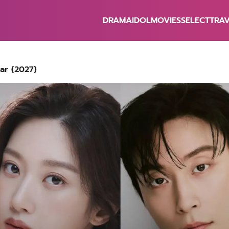
DRAMA
IDOL
MOVIES
SELECT
TRA
earch
r:
Star (2027)