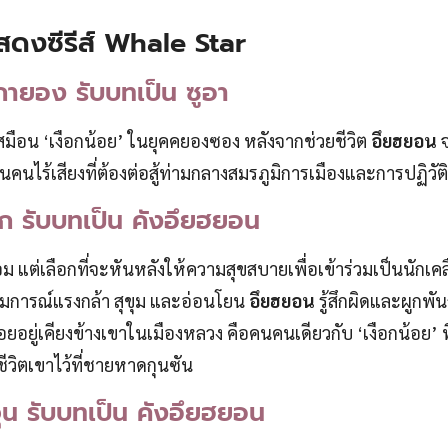
สดงซีรีส์
Whale Star
กายอง รับบทเป็น ซูอา
เสมือน ‘เงือกน้อย’ ในยุคคยองซอง หลังจากช่วยชีวิต
อึยฮยอน
คนไร้เสียงที่ต้องต่อสู้ท่ามกลางสมรภูมิการเมืองและการปฏิวัติ
ิก รับบทเป็น คังอึยฮยอน
อม แต่เลือกที่จะหันหลังให้ความสุขสบายเพื่อเข้าร่วมเป็นนักเค
ดมการณ์แรงกล้า สุขุม และอ่อนโยน
อึยฮยอน
รู้สึกผิดและผูกพั
ที่คอยอยู่เคียงข้างเขาในเมืองหลวง คือคนคนเดียวกับ ‘เงือกน้อย’ ท
ชีวิตเขาไว้ที่ชายหาดกุนซัน
ุน รับบทเป็น คังอึยฮยอน