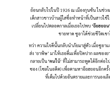
ย้อนกลับไปในปี 1926 ณ เมืองกุนซัน ในช่วง
เด็กสาวชาวบ้านผู้ใสซื่อทำหน้าที่เป็นสาวใช้ใ
เปลี่ยนไปตลอดกาลเมื่อเธอไปพบ
‘อึยฮยอน
ชายหาด ซูอาได้ช่วยชีวิตเขา
ทว่า ความใจดีนั้นกลับนำภัยมาสู่ตัว เมื่อซู
ส่ง ‘ยาพิษ’ มาให้เธอดื่มเพื่อปิดปาก ผลของ
กลายเป็น
‘คนใบ้
‘ ที่ไม่สามารถพูดได้อีกต่อไ
ซอง (โซลในอดีต) เพื่อตามหาอึยฮยอนอีกครั้ง แ
ที่เต็มไปด้วยอันตรายและการนองเลื