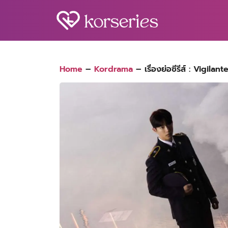
Skip
to
content
S
fo
Home
–
Kordrama
–
เรื่องย่อซีรีส์ : Vigilan