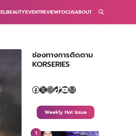
VEL
BEAUTY
EVENT
REVIEW
FOCUS
ABOUT
ช่องทางการติดตาม
KORSERIES
Facebook
X
Instagram
TikTok
YouTube
Mail
Weekly Hot Issue