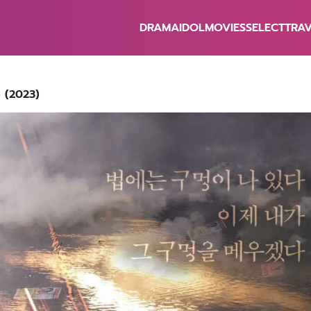
DRAMA
IDOL
MOVIES
SELECT
TRA
earch
r:
te (2023)