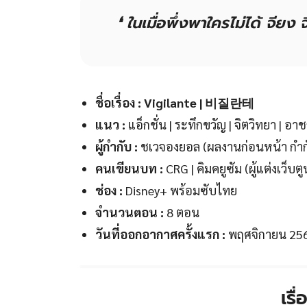
❛ ในเมื่อพึ่งพาใครไม่ได้
จียง
จ
ชื่อเรื่อง : Vigilante | 비질란테
แนว :
แอ็กชั่น | ระทึกขวัญ | จิตวิทยา | อ
ผู้กำกับ :
ชเวจองยอล (ผลงานก่อนหน้า ก
คนเขียนบท :
CRG | คิมคยูซัม (ผู้แต่งเว็บตู
ช่อง :
Disney+ พร้อมซับไทย
จำนวนตอน :
8 ตอน
วันที่ออกอากาศครั้งแรก :
พฤศจิกายน 25
เรื