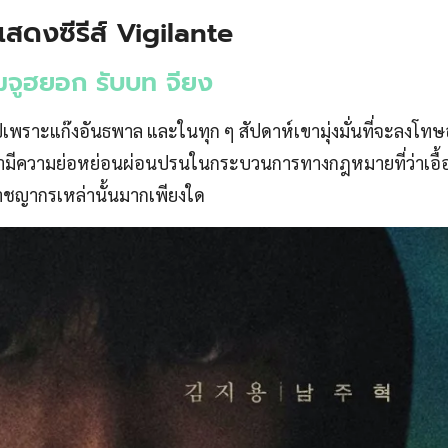
แสดงซีรีส์ Vigilante
มจูฮยอก รับบท จียง
ไปเพราะแก๊งอันธพาล และในทุก ๆ สัปดาห์เขามุ่งมั่นที่จะลงโ
่ามีความย่อหย่อนผ่อนปรนในกระบวนการทางกฎหมายที่ว่าเอื้อ
าชญากรเหล่านั้นมากเพียงใด