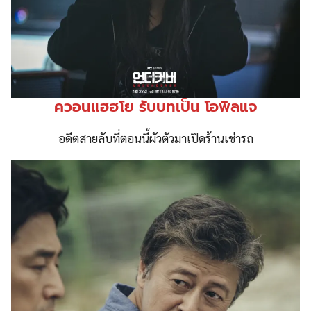
ควอนแฮฮโย รับบทเป็น โอพิลแจ
อดีตสายลับที่ตอนนี้ผัวตัวมาเปิดร้านเช่ารถ