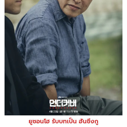
ยูซอนโฮ รับบทเป็น ฮันซึงกู