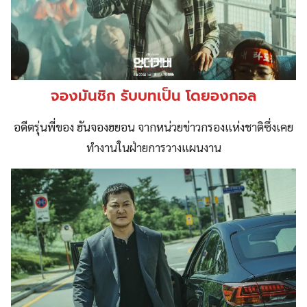
จองมันชิก รับบทเป็น โดยองกอล
อดีตรุ่นพี่ของ ฮันจองฮยอน จากหน่วยข่าวกรองแห่งชาติซึ่งเคย
ทำงานในฝ่ายการวางแผนงาน