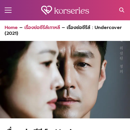
Skip
to
content
Search
Home
–
เรื่องย่อซีรีส์เกาหลี
–
เรื่องย่อซีรีส์ : Undercover
for:
(2021)
MA
ES
CT
EL
UTY
T
EW
US