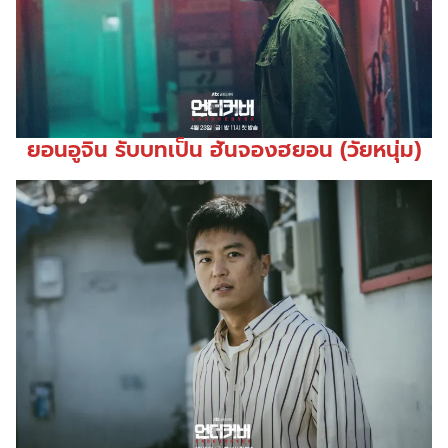
ยอนอูจิน รับบทเป็น ฮันจองฮยอน
(วัยหนุ่ม)