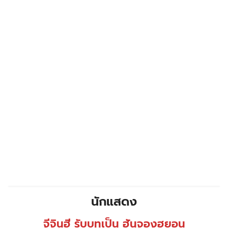
นักแสดง
จีจินฮี รับบทเป็น ฮันจองฮยอน