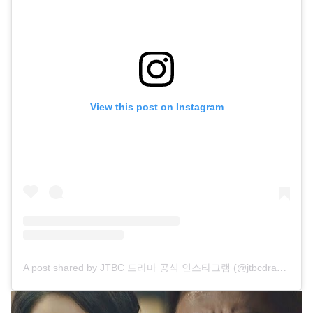
View this post on Instagram
A post shared by JTBC 드라마 공식 인스타그램 (@jtbcdrama)