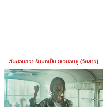
ฮันซอนฮวา รับบทเป็น ชเวยอนซู (วัยสาว)