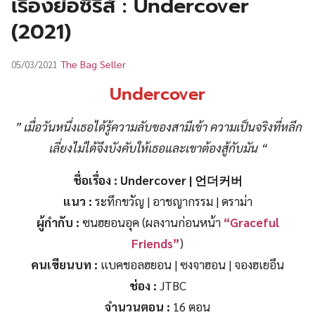
เรื่องย่อซีรีส์ : Undercover
UT
(2021)
The Bag Seller
05/03/2021
Undercover
” เมื่อวันหนึ่งเธอได้รู้ความลับของสามีเข้า ความเป็นจริงที่หลีก
เลี่ยงไม่ได้จึงบังคับให้เธอและเขาต้องสู้กับมัน “
ชื่อเรื่อง
: Undercover | 언더커버
แนว :
ระทึกขวัญ | อาชญากรรม | ดราม่า
ผู้กำกับ :
ซนฮยอนอุค (ผลงานก่อนหน้า
“Graceful
Friends”
)
คนเขียนบท :
แบคชอลฮยอน | ซงจาฮอน | จองฮเยอึน
ช่อง :
JTBC
จำนวนตอน :
16 ตอน